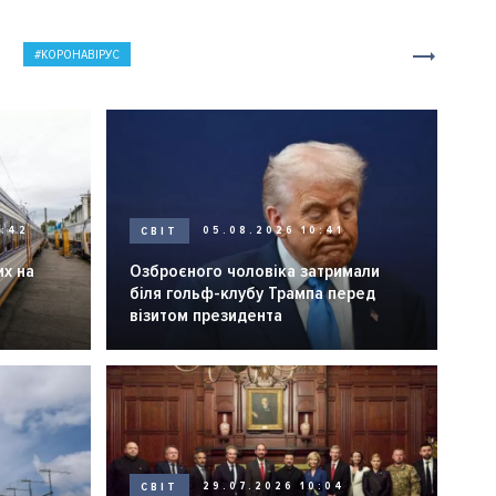
КОРОНАВІРУС
0:42
СВІТ
05.08.2026 10:41
их на
Озброєного чоловіка затримали
біля гольф-клубу Трампа перед
візитом президента
СВІТ
29.07.2026 10:04