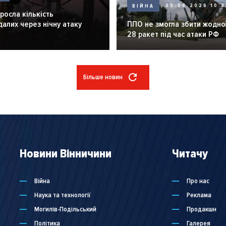
ВІЙНА
05.08.2026 10:3
зросла кількість
алих через нічну атаку
ППО не змогла збити жодної
28 ракет під час атаки РФ
Більше новин
Новини Вінничини
Читачу
Війна
Про нас
Наука та технології
Реклама
Могилів-Подільський
Продакшн
Політика
Галерея