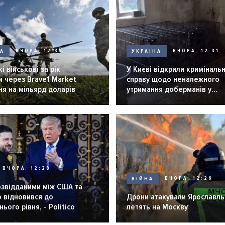
НА
ВЧОРА, 12:39
УКРАЇНА
ВЧОРА, 12:31
і військові за рік
У Києві відкрили криміналь
 через Brave1 Market
справу щодо неналежного
я на мільярд доларів
утримання доберманів у
розпліднику
ВЧОРА, 12:28
ВІЙНА
ВЧОРА, 12:26
озвідданими між США та
 відновився до
Дрони атакували Ярославль 
ього рівня, - Politico
летять на Москву