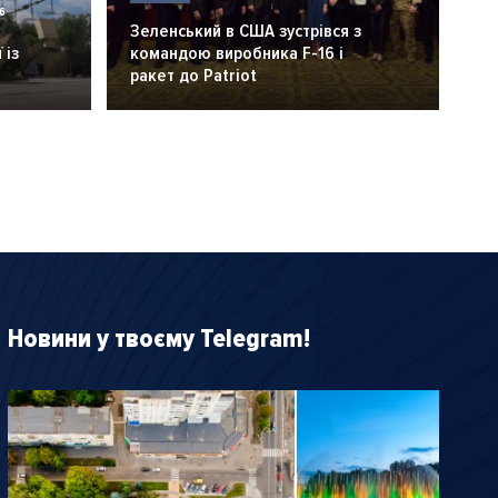
6
Зеленський в США зустрівся з
 із
командою виробника F-16 і
ракет до Patriot
Новини у твоєму Telegram!