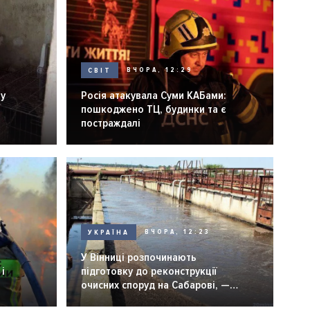
СВІТ
ВЧОРА, 12:29
ну
Росія атакувала Суми КАБами:
пошкоджено ТЦ, будинки та є
постраждалі
УКРАЇНА
ВЧОРА, 12:23
У Вінниці розпочинають
і
підготовку до реконструкції
очисних споруд на Сабарові, —
мер Вінниці.