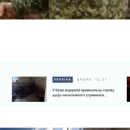
ВЧОРА, 12:31
УКРАЇНА
У Києві відкрили кримінальну справу
щодо неналежного утримання
доберманів у розпліднику