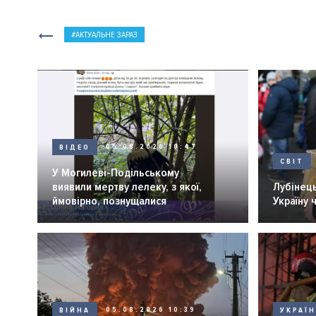
АКТУАЛЬНЕ ЗАРАЗ
ВІДЕО
05.08.2026 10:47
СВІТ
У Могилеві-Подільському
виявили мертву лелеку, з якої,
Лубінець
ймовірно, познущалися
Україну 
ВІЙНА
05.08.2026 10:39
УКРАЇ