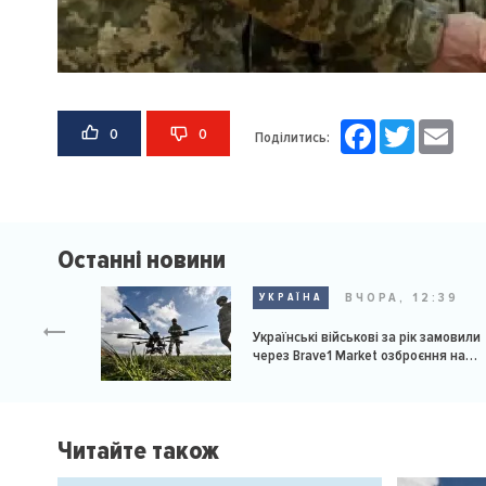
Facebook
Twitter
Email
0
0
Поділитись:
Останні новини
ВЧОРА, 12:39
УКРАЇНА
Українські військові за рік замовили
через Brave1 Market озброєння на
мільярд доларів
Читайте також