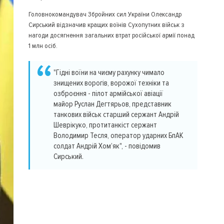
Головнокомандувач Збройних сил України Олександр
Сирський відзначив кращих воїнів Сухопутних військ з
нагоди досягнення загальних втрат російської армії понад
1 млн осіб.
"Гідні воїни на чиєму рахунку чимало
знищених ворогів, ворожої техніки та
озброєння - пілот армійської авіації
майор Руслан Дегтярьов, представник
танкових військ старший сержант Андрій
Шеврікуко, протитанкіст сержант
Володимир Тесля, оператор ударних БпАК
солдат Андрій Хом’як", - повідомив
Сирський.