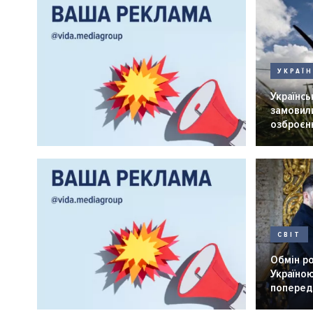
УКРАЇ
Українськ
замовили
озброєнн
СВІТ
Обмін р
Україною
попередн