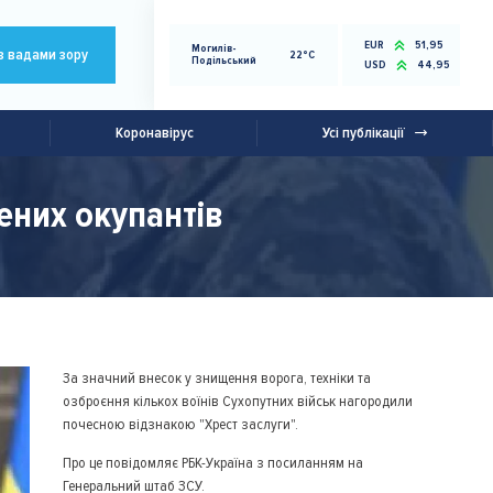
EUR
51,95
Могилів-
з вадами зору
22°C
Подільський
USD
44,95
Коронавірус
Усі публікації
ених окупантів
За значний внесок у знищення ворога, техніки та
озброєння кількох воїнів Сухопутних військ нагородили
почесною відзнакою "Хрест заслуги".
Про це повідомляє РБК-Україна з посиланням на
Генеральний штаб ЗСУ.