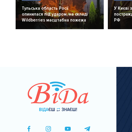
Тульська область Росії
У Києві 
опинилася під ударом, на складі
постражд
Wildberries масштабна пожежа
РФ
Розбивка
на
сторінки