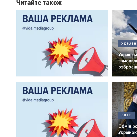
Читайте також
УКРАЇ
Українськ
замовили
озброєнн
СВІТ
Обмін р
Україною