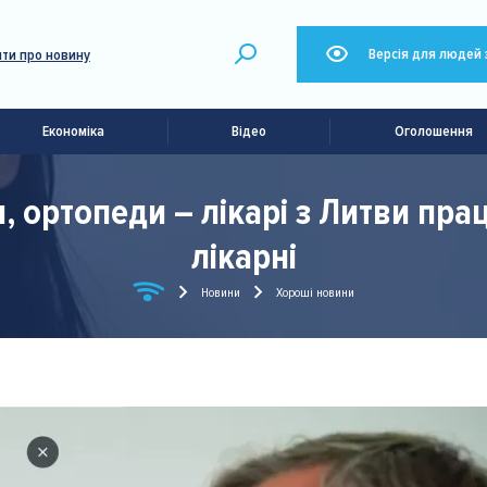
Версія для людей 
ти про новину
Економіка
Відео
Оголошення
, ортопеди – лікарі з Литви пр
лікарні
Новини
Хороші новини