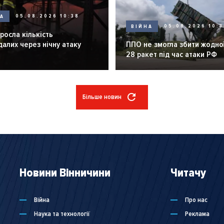
НА
05.08.2026 10:38
ВІЙНА
05.08.2026 10:3
зросла кількість
алих через нічну атаку
ППО не змогла збити жодної
28 ракет під час атаки РФ
Більше новин
Новини Вінничини
Читачу
Війна
Про нас
Наука та технології
Реклама