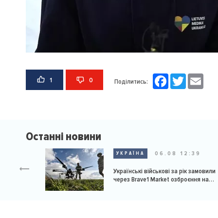
Facebook
Twitter
Email
1
0
Поділитись:
Останні новини
06.08 12:39
УКРАЇНА
Українські військові за рік замовили
через Brave1 Market озброєння на
мільярд доларів