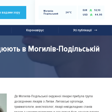
EUR
52,10
Могилів-
з вадами зору
24°C
Подільський
USD
44,95
Коронавірус
Усі публікації
ацюють в Могилів-Подільській
До Могилів-Подільської окружної лікарні прибула група
досвідчених лікарів з Литви. Литовські ортопеди,
травматологи, анестезіолог, лікарі невідкладних станів
разом з нашими медиками цього тижня будь консультувати