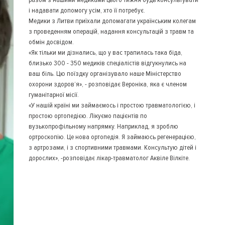
і надавати допомогу усім, хто її потребує.
Медики з Литви приїхали допомагати українським колегам
з проведенням операцій, надання консультацій з травм та
обмін досвідом.
«Як тільки ми дізнались, що у вас трапилась така біда,
близько 300 - 350 медиків спеціалістів відгукнулись на
ваш біль. Цю поїздку організувало наше Міністерство
охорони здоров’я», - розповідає Вероніка, яка є членом
гуманітарної місії.
«У нашій країні ми займаємось і простою травматологією, і
простою ортопедією. Лікуємо пацієнтів по
вузькопрофільному напрямку. Наприклад, я зроблю
ортроскопію. Це нова ортопедія. Я займаюсь регенерацією,
з артрозами, і з спортивними травмами. Консультую дітей і
дорослих», -розповідає лікар-травматолог Аквіле Вілкіте.