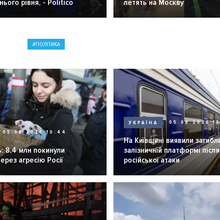
ього рівня, - Politico
летять на Москву
ПОЛІТИКА
УКРАЇНА
05.08.2026 1
05.08.2026 10:44
На Київщині виявили загибл
: 8,4 млн покинули
залізничній платформі після
через агресію Росії
російської атаки