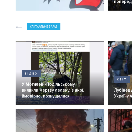
попередн
АКТУАЛЬНЕ ЗАРАЗ
ВІДЕО
05.08.2026 10:47
СВІТ
У Могилеві-Подільському
виявили мертву лелеку, з якої,
Лубінець
ймовірно, познущалися
Україну 