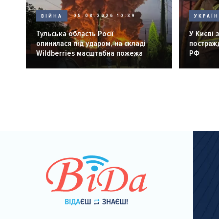
ВІЙНА
05.08.2026 10:39
УКРАЇ
Тульська область Росії
У Києві 
опинилася під ударом, на складі
постражд
Wildberries масштабна пожежа
РФ
Розбивка
на
сторінки