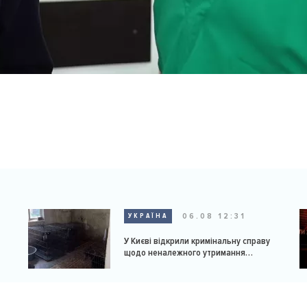
06.08 12:31
УКРАЇНА
У Києві відкрили кримінальну справу
щодо неналежного утримання
доберманів у розпліднику