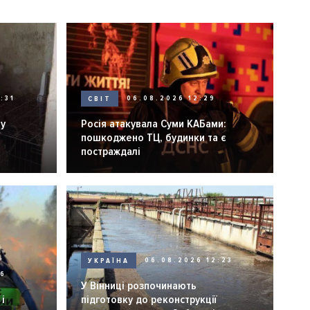
:31
СВІТ
06.08.2026 12:29
ну
Росія атакувала Суми КАБами:
пошкоджено ТЦ, будинки та є
постраждалі
УКРАЇНА
06.08.2026 12:23
26
У Вінниці розпочинають
і
підготовку до реконструкції