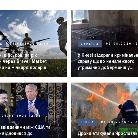
НА
06.08.2026 12:39
УКРАЇНА
06.08.2026 12
і військові за рік
У Києві відкрили криміналь
 через Brave1 Market
справу щодо неналежного
я на мільярд доларів
утримання доберманів у
розпліднику
06.08.2026 12:28
ВІЙНА
06.08.2026 12:
озвідданими між США та
 відновився до
Дрони атакували Ярославль 