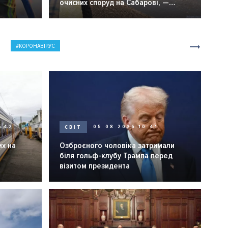
очисних споруд на Сабарові, —
мер Вінниці.
КОРОНАВІРУС
0:42
СВІТ
05.08.2026 10:41
их на
Озброєного чоловіка затримали
біля гольф-клубу Трампа перед
візитом президента