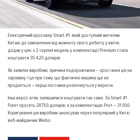
Електричний кросовер Smart #1, який доступний жителям
Китаю до замовлення від моменту свого дебюту у квітні,
додав у ціні: з 2 серпня модель у комплектації Premium стала
коштувати 35 420 доларів.
Як заявляє виробник, причина подорожчання – зростання цін на
сировину. І це при тому, що фактично машина ще не
продається – перші поставки розпочнуться у вересні.
Інші версії, втім, залишилися коштувати так само. За Smart #1
Pure+ просять 28750 доларів, а за комплектацію Pro+ – 31 000.
Коригування цін виробник анонсував через популярний у Китаї
веб-майданчик Weibo.