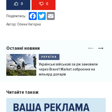
0
0
Facebook
Twitter
Email
Поділитись:
Автор:
Олена Нагорна
Останні новини
УКРАЇНА
Українські військові за рік замовили
через Brave1 Market озброєння на
мільярд доларів
Читайте також