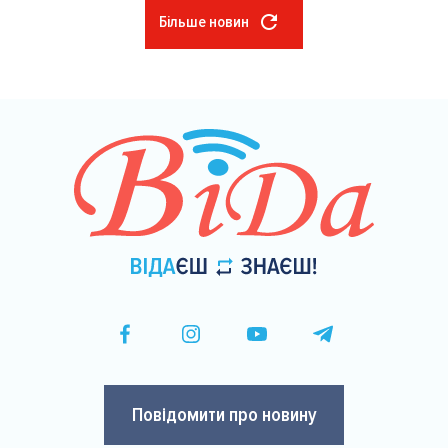
Більше новин
Розбивка
на
сторінки
Повідомити про новину