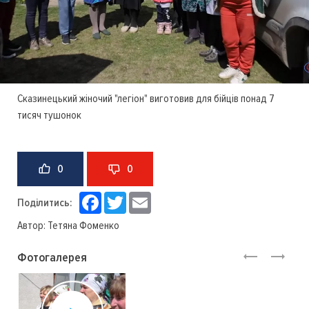
Сказинецький жіночий "легіон" виготовив для бійців понад 7
тисяч тушонок
0
0
Facebook
Twitter
Email
Поділитись:
Автор:
Тетяна Фоменко
Фотогалерея