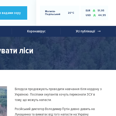
EUR
51,95
Могилів-
з вадами зору
20°C
Подільський
USD
44,95
Коронавірус
Усі публікації
вати ліси
Білоруси продовжують проводити навчання біля кордону з
Україною. Посіпаки окупантів хочуть переконати ЗСУ в
тому, що можуть напасти.
Російський диктатор Володимир Путін давно давить на
Лукашенка та вимагає від того напасти на Україну.