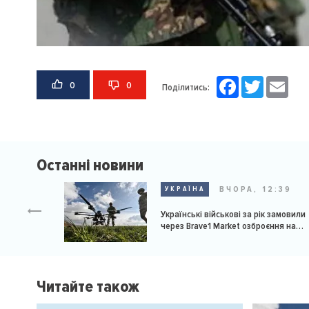
Facebook
Twitter
Email
0
0
Поділитись:
Останні новини
ВЧОРА, 12:39
УКРАЇНА
Українські військові за рік замовили
через Brave1 Market озброєння на
мільярд доларів
Читайте також