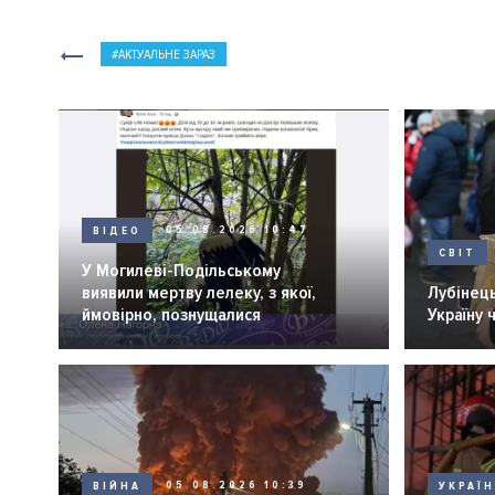
АКТУАЛЬНЕ ЗАРАЗ
ВІДЕО
05.08.2026 10:47
СВІТ
У Могилеві-Подільському
виявили мертву лелеку, з якої,
Лубінець
ймовірно, познущалися
Україну 
ВІЙНА
05.08.2026 10:39
УКРАЇ