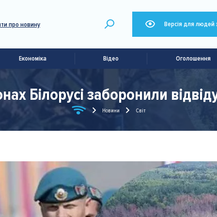
Версія для людей 
ти про новину
Економіка
Відео
Оголошення
онах Білорусі заборонили відвіду
Новини
Світ