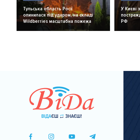
Тульська область Росії
У Києві 
опинилася під ударом, на складі
постражд
Wildberries масштабна пожежа
РФ
Розбивка
на
сторінки