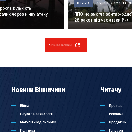
ВІЙНА
05.08.2026 10:3
зросла кількість
алих через нічну атаку
ППО не змогла збити жодної
28 ракет під час атаки РФ
Більше новин
Новини Вінничини
Читачу
Війна
Про нас
Наука та технології
Реклама
Могилів-Подільський
Продакшн
Політика
Галерея