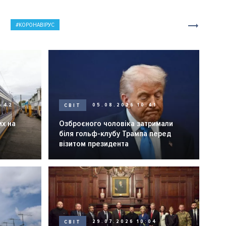
КОРОНАВІРУС
0:42
СВІТ
05.08.2026 10:41
их на
Озброєного чоловіка затримали
біля гольф-клубу Трампа перед
візитом президента
СВІТ
29.07.2026 10:04