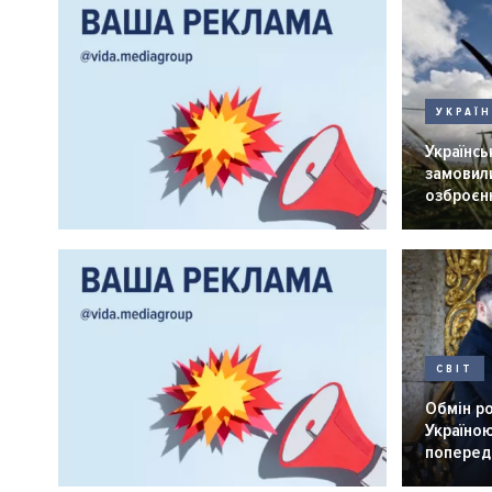
УКРАЇ
Українськ
замовили
озброєнн
СВІТ
Обмін р
Україною
попередн