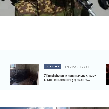
ВЧОРА, 12:31
УКРАЇНА
У Києві відкрили кримінальну справу
щодо неналежного утримання
доберманів у розпліднику