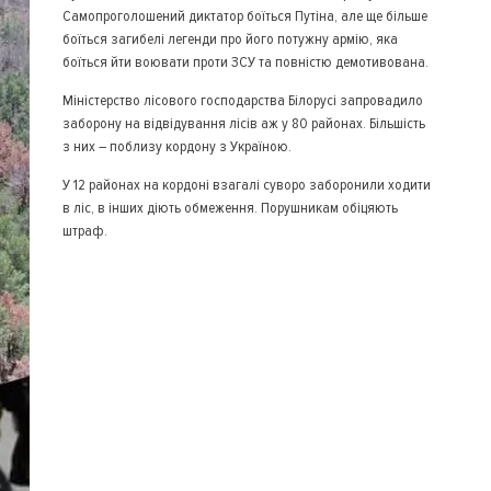
Самопроголошений диктатор боїться Путіна, але ще більше
боїться загибелі легенди про його потужну армію, яка
боїться йти воювати проти ЗСУ та повністю демотивована.
Міністерство лісового господарства Білорусі запровадило
заборону на відвідування лісів аж у 80 районах. Більшість
з них – поблизу кордону з Україною.
У 12 районах на кордоні взагалі суворо заборонили ходити
в ліс, в інших діють обмеження. Порушникам обіцяють
штраф.