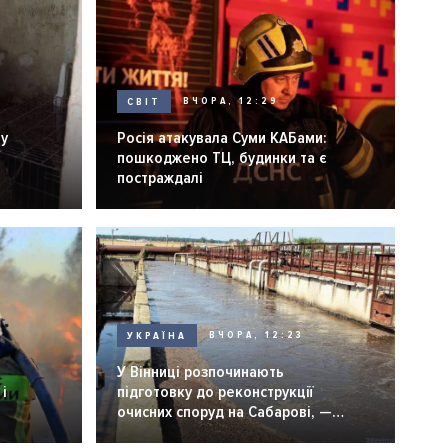
СВІТ
ВЧОРА, 12:29
ну
Росія атакувала Суми КАБами:
пошкоджено ТЦ, будинки та є
постраждалі
УКРАЇНА
ВЧОРА, 12:23
У Вінниці розпочинають
і
підготовку до реконструкції
очисних споруд на Сабарові, —
мер Вінниці.