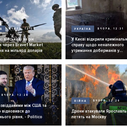
НА
ВЧОРА, 12:39
УКРАЇНА
ВЧОРА, 12:31
і військові за рік
У Києві відкрили криміналь
 через Brave1 Market
справу щодо неналежного
я на мільярд доларів
утримання доберманів у
розпліднику
ВЧОРА, 12:28
ВІЙНА
ВЧОРА, 12:26
озвідданими між США та
 відновився до
Дрони атакували Ярославль 
ього рівня, - Politico
летять на Москву