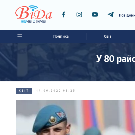
Повідоми
Політика
Світ
У 80 рай
СВІТ
14.06.2022 09:25