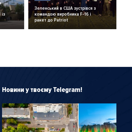
6
Зеленський в США зустрівся з
 із
командою виробника F-16 і
ракет до Patriot
Новини у твоєму Telegram!