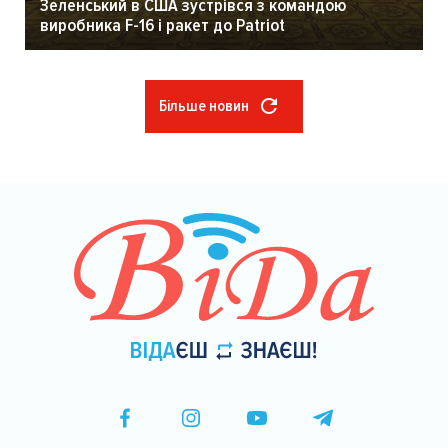
Зеленський в США зустрівся з командою
виробника F-16 і ракет до Patriot
Більше новин
Розбивка
на
сторінки