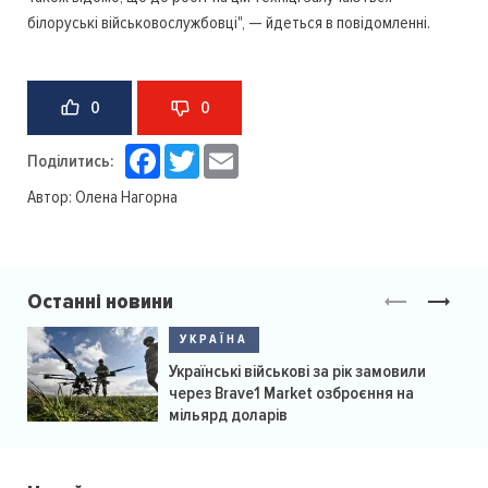
білоруські військовослужбовці", — йдеться в повідомленні.
0
0
Facebook
Twitter
Email
Поділитись:
Автор:
Олена Нагорна
Останні новини
УКРАЇНА
Українські військові за рік замовили
через Brave1 Market озброєння на
мільярд доларів