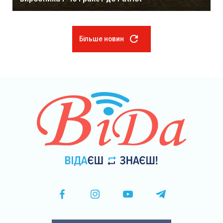
Більше новин
Розбивка
на
сторінки