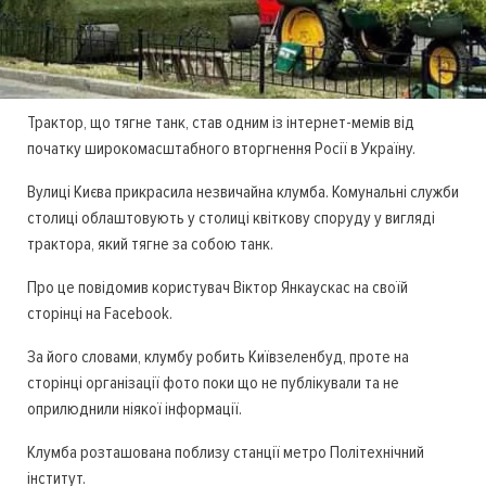
Трактор, що тягне танк, став одним із інтернет-мемів від
початку широкомасштабного вторгнення Росії в Україну.
Вулиці Києва прикрасила незвичайна клумба. Комунальні служби
столиці облаштовують у столиці квіткову споруду у вигляді
трактора, який тягне за собою танк.
Про це повідомив користувач Віктор Янкаускас на своїй
сторінці на Facebook.
За його словами, клумбу робить Київзеленбуд, проте на
сторінці організації фото поки що не публікували та не
оприлюднили ніякої інформації.
Клумба розташована поблизу станції метро Політехнічний
інститут.