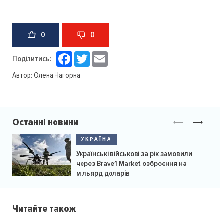
0
0
Facebook
Twitter
Email
Поділитись:
Автор:
Олена Нагорна
Останні новини
УКРАЇНА
Українські військові за рік замовили
через Brave1 Market озброєння на
мільярд доларів
Читайте також