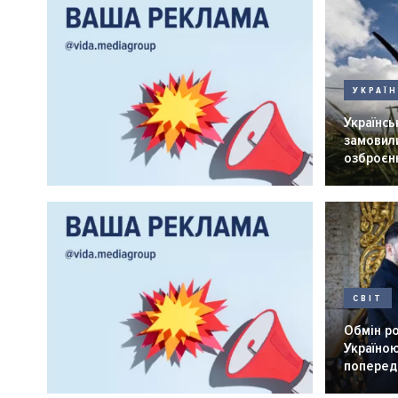
УКРАЇ
Українськ
замовили
озброєнн
СВІТ
Обмін р
Україною
попередн