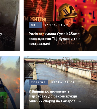
СВІТ
ВЧОРА, 12:29
ну
Росія атакувала Суми КАБами:
пошкоджено ТЦ, будинки та є
постраждалі
УКРАЇНА
ВЧОРА, 12:23
У Вінниці розпочинають
і
підготовку до реконструкції
очисних споруд на Сабарові, —
мер Вінниці.