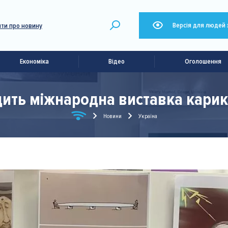
Версія для людей 
ти про новину
Економіка
Відео
Оголошення
дить міжнародна виставка карик
Новини
Україна