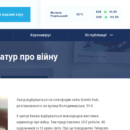
EUR
51,95
Могилів-
з вадами зору
35°C
Подільський
USD
44,95
Коронавірус
Усі публікації
атур про війну
Захід відбувається на платформі хаба Vcentri Hub,
розташованого на вулиці Володимирська, 51-б.
У центрі Києва відбувається міжнародна виставка
карикатур про війну. Там представлено 203 роботи, 40
художників із 12 країн світу. Про це повідомляє Telegram-