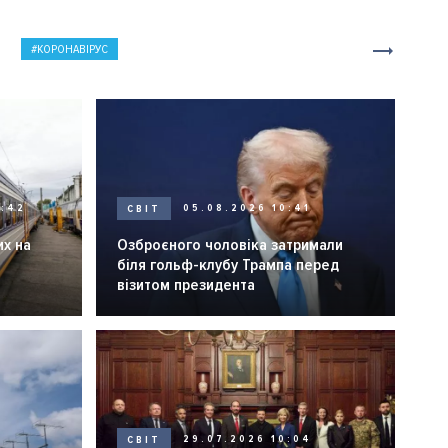
КОРОНАВІРУС
0:42
СВІТ
05.08.2026 10:41
их на
Озброєного чоловіка затримали
біля гольф-клубу Трампа перед
візитом президента
СВІТ
29.07.2026 10:04