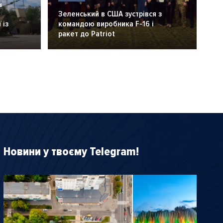
6
Зеленський в США зустрівся з
 із
командою виробника F-16 і
ракет до Patriot
Новини у твоєму Telegram!