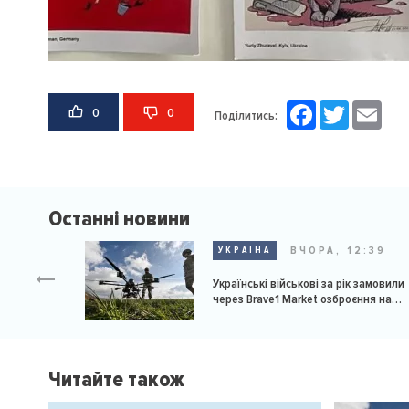
Facebook
Twitter
Email
0
0
Поділитись:
Останні новини
ВЧОРА, 12:39
УКРАЇНА
Українські військові за рік замовили
через Brave1 Market озброєння на
мільярд доларів
Читайте також