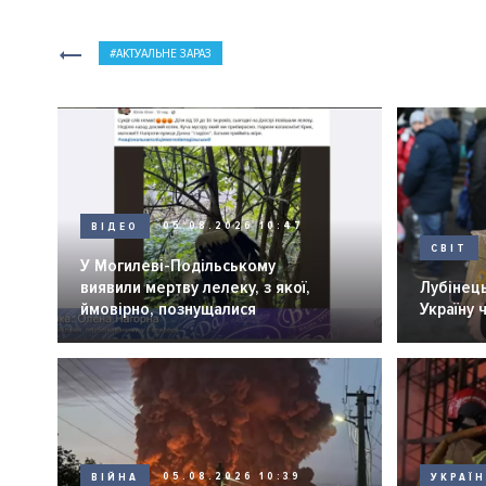
АКТУАЛЬНЕ ЗАРАЗ
ВІДЕО
05.08.2026 10:47
СВІТ
У Могилеві-Подільському
виявили мертву лелеку, з якої,
Лубінець
ймовірно, познущалися
Україну 
ВІЙНА
05.08.2026 10:39
УКРАЇ