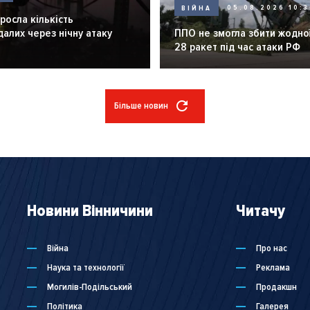
ВІЙНА
05.08.2026 10:3
зросла кількість
алих через нічну атаку
ППО не змогла збити жодної
28 ракет під час атаки РФ
Більше новин
Новини Вінничини
Читачу
Війна
Про нас
Наука та технології
Реклама
Могилів-Подільський
Продакшн
Політика
Галерея