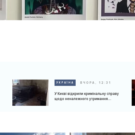
ВЧОРА, 12:31
УКРАЇНА
У Києві відкрили кримінальну справу
щодо неналежного утримання
доберманів у розпліднику