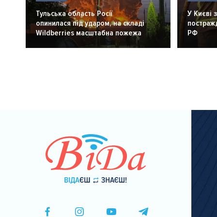
Тульська область Росії
У Києві 
опинилася під ударом, на складі
постражд
Wildberries масштабна пожежа
РФ
Розбивка
на
сторінки