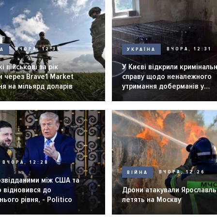
НА
ВЧОРА, 12:39
УКРАЇНА
ВЧОРА, 12:31
і військові за рік
У Києві відкрили криміналь
 через Brave1 Market
справу щодо неналежного
я на мільярд доларів
утримання доберманів у
розпліднику
ВЧОРА, 12:28
ВІЙНА
ВЧОРА, 12:26
озвідданими між США та
 відновився до
Дрони атакували Ярославль 
ього рівня, - Politico
летять на Москву