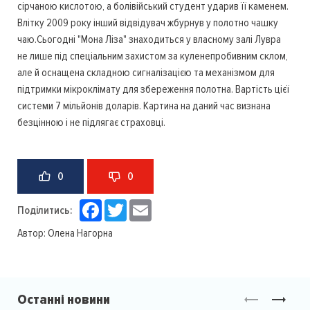
сірчаною кислотою, а болівійський студент ударив її каменем.
Влітку 2009 року інший відвідувач жбурнув у полотно чашку
чаю.Сьогодні "Мона Ліза" знаходиться у власному залі Лувра
не лише під спеціальним захистом за куленепробивним склом,
але й оснащена складною сигналізацією та механізмом для
підтримки мікроклімату для збереження полотна. Вартість цієї
системи 7 мільйонів доларів. Картина на даний час визнана
безцінною і не підлягає страховці.
0
0
Facebook
Twitter
Email
Поділитись:
Автор:
Олена Нагорна
Останні новини