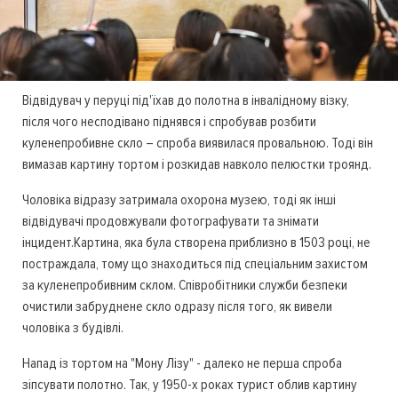
Відвідувач у перуці під'їхав до полотна в інвалідному візку,
після чого несподівано піднявся і спробував розбити
куленепробивне скло – спроба виявилася провальною. Тоді він
вимазав картину тортом і розкидав навколо пелюстки троянд.
Чоловіка відразу затримала охорона музею, тоді як інші
відвідувачі продовжували фотографувати та знімати
інцидент.Картина, яка була створена приблизно в 1503 році, не
постраждала, тому що знаходиться під спеціальним захистом
за куленепробивним склом. Співробітники служби безпеки
очистили забруднене скло одразу після того, як вивели
чоловіка з будівлі.
Напад із тортом на "Мону Лізу" - далеко не перша спроба
зіпсувати полотно. Так, у 1950-х роках турист облив картину