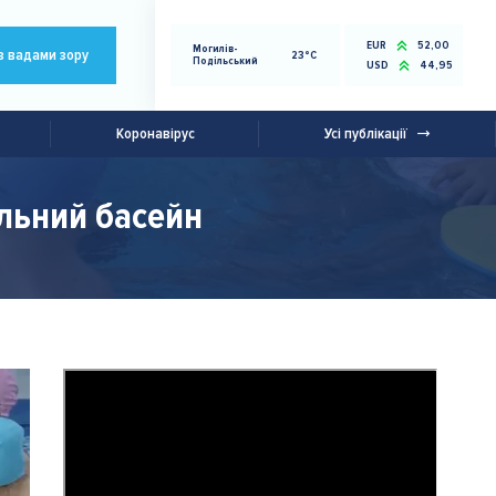
EUR
52,00
Могилів-
з вадами зору
23°C
Подільський
USD
44,95
Коронавірус
Усі публікації
льний басейн