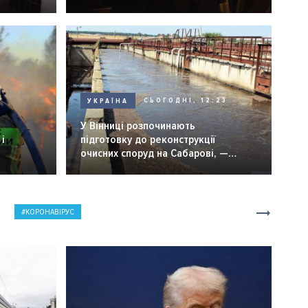
УКРАЇНА
СЬОГОДНІ, 12:23
6
У Вінниці розпочинають
і
підготовку до реконструкції
очисних споруд на Сабарові, —
мер Вінниці.
КОРОНАВІРУС