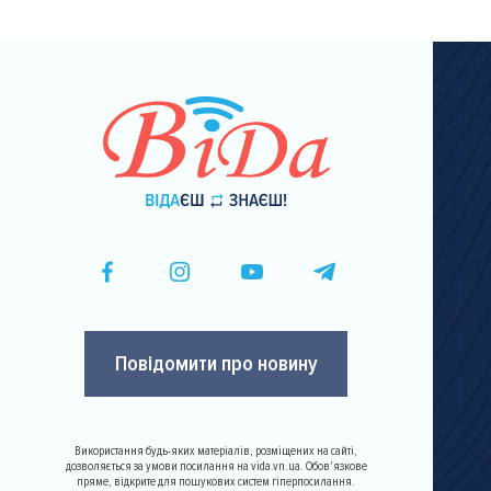
Повідомити про новину
Використання будь-яких матеріалів, розміщених на сайті,
дозволяється за умови посилання на vida.vn.ua. Обов'язкове
пряме, відкрите для пошукових систем гіперпосилання.