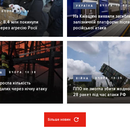
УКРАЇНА
ВЧОРА, 10:42
ВЧОРА, 10:44
На Київщині виявили загибл
: 8,4 млн покинули
залізничній платформі після
через агресію Росії
російської атаки
НА
ВЧОРА, 10:38
ВІЙНА
ВЧОРА, 10:36
зросла кількість
алих через нічну атаку
ППО не змогла збити жодної
28 ракет під час атаки РФ
Більше новин