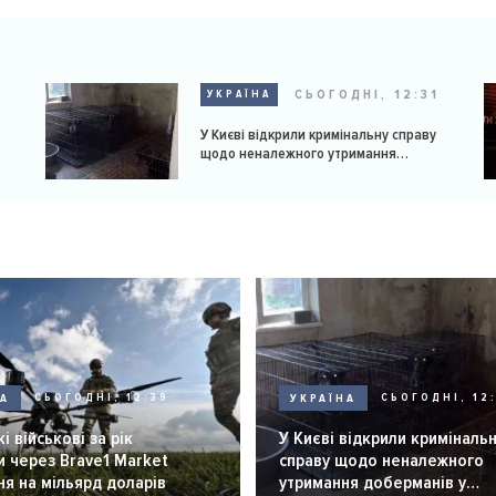
9
СЬОГОДНІ, 12:31
УКРАЇНА
У Києві відкрили кримінальну справу
щодо неналежного утримання
доберманів у розпліднику
НА
СЬОГОДНІ, 12:39
УКРАЇНА
СЬОГОДНІ, 12:
і військові за рік
У Києві відкрили криміналь
 через Brave1 Market
справу щодо неналежного
я на мільярд доларів
утримання доберманів у