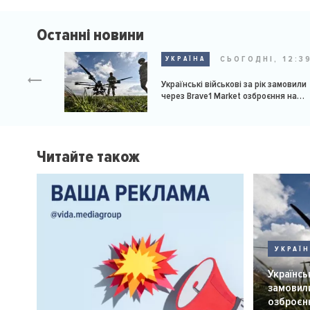
Останні новини
СЬОГОДНІ, 12:3
УКРАЇНА
Українські військові за рік замовили
через Brave1 Market озброєння на
мільярд доларів
Читайте також
УКРАЇ
Українськ
замовили
озброєнн