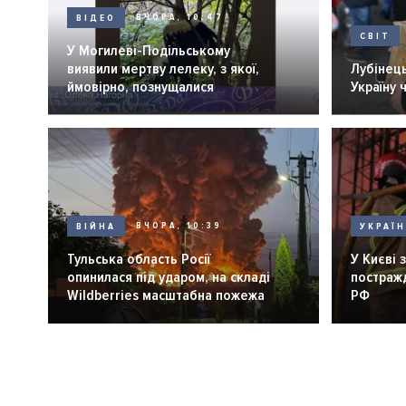
ВІДЕО
ВЧОРА, 10:47
СВІТ
У Могилеві-Подільському
виявили мертву лелеку, з якої,
Лубінець
ймовірно, познущалися
Україну 
ВІЙНА
ВЧОРА, 10:39
УКРАЇ
Тульська область Росії
У Києві 
опинилася під ударом, на складі
постражд
Wildberries масштабна пожежа
РФ
Розбивка
на
сторінки