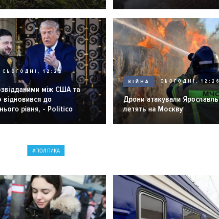
розпліднику
СЬОГОДНІ, 12:28
ВІЙНА
СЬОГОДНІ, 12:2
озвідданими між США та
 відновився до
Дрони атакували Ярославль 
ього рівня, - Politico
летять на Москву
ПОЛІТИКА