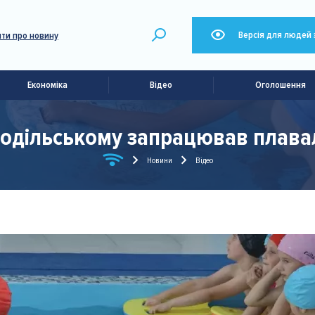
Версія для людей 
ти про новину
Економіка
Відео
Оголошення
Подільському запрацював плава
Новини
Відео