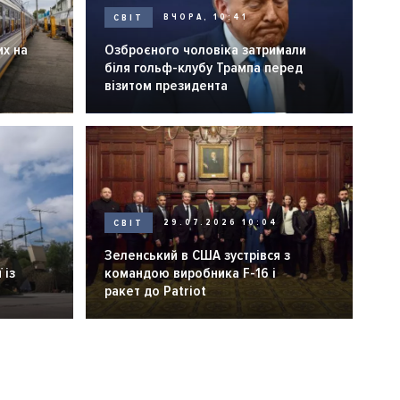
СВІТ
ВЧОРА, 10:41
их на
Озброєного чоловіка затримали
біля гольф-клубу Трампа перед
візитом президента
СВІТ
29.07.2026 10:04
Зеленський в США зустрівся з
 із
командою виробника F-16 і
ракет до Patriot