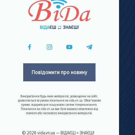
Повідомити про новину
Використання будь-яких матеріалів, розміщених на сайті,
дозволяється за умови посилання на vida.vn.ua. Обов'язкове
пряме, відкрите для пошукових систем гіперпосилання.
Посилання на vida.vn.ua має бути вказано незалежно від
повного або часткового використання матеріалів.
© 2026 vida.vn.ua — ВІДАЄШ = ЗНАЄШ!