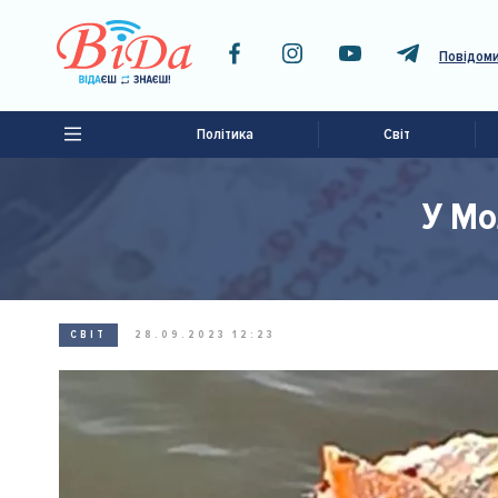
Повідоми
Політика
Світ
У Мо
СВІТ
28.09.2023 12:23