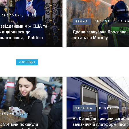
СЬОГОДНІ, 12:28
ВІЙНА
СЬОГОДНІ, 12:2
озвідданими між США та
 відновився до
Дрони атакували Ярославль 
ього рівня, - Politico
летять на Москву
ПОЛІТИКА
УКРАЇНА
ВЧОРА, 10:42
ВЧОРА, 10:44
На Київщині виявили загибл
: 8,4 млн покинули
залізничній платформі після