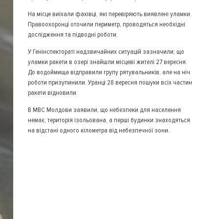
На місце виїхали фахівці, які перевіряють виявлені уламки.
Правоохоронці оточили периметр, проводяться необхідні
дослідження та підводні роботи.
У Генінспектораті надзвичайних ситуацій зазначили, що
уламки ракети в озері знайшли місцеві жителі 27 вересня.
До водоймища відправили групу рятувальників, але на ніч
роботи призупинили. Уранці 28 вересня пошуки всіх частин
ракети відновили.
В МВС Молдови заявили, що небезпеки для населення
немає, територія ізольована, а перші будинки знаходяться
на відстані одного кілометра від небезпечної зони.