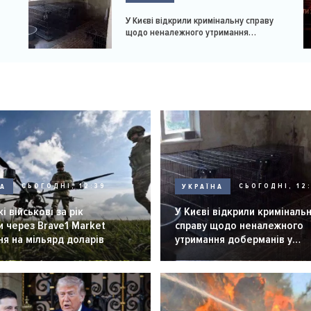
У Києві відкрили кримінальну справу
щодо неналежного утримання
доберманів у розпліднику
НА
СЬОГОДНІ, 12:39
УКРАЇНА
СЬОГОДНІ, 12:
і військові за рік
У Києві відкрили криміналь
 через Brave1 Market
справу щодо неналежного
я на мільярд доларів
утримання доберманів у
розпліднику