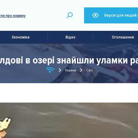
Версія для людей 
ти про новину
Економіка
Відео
Оголошення
лдові в озері знайшли уламки р
Новини
Світ