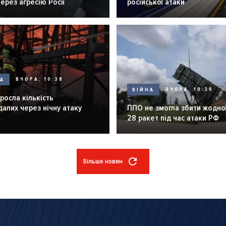
через агресію Росії
російської атаки
НА
ВЧОРА, 10:38
ВІЙНА
ВЧОРА, 10:36
зросла кількість
алих через нічну атаку
ППО не змогла збити жодної
28 ракет під час атаки РФ
Більше новин