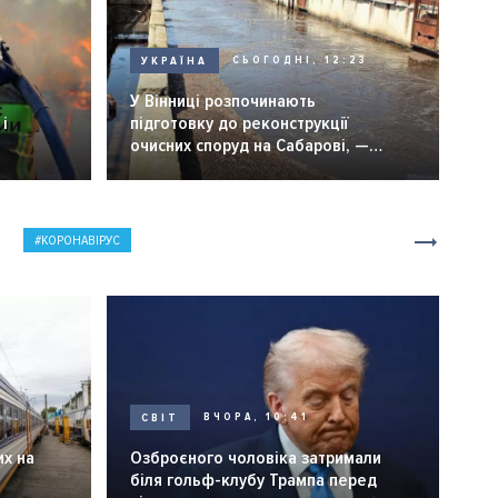
УКРАЇНА
СЬОГОДНІ, 12:23
6
У Вінниці розпочинають
і
підготовку до реконструкції
очисних споруд на Сабарові, —
мер Вінниці.
КОРОНАВІРУС
СВІТ
ВЧОРА, 10:41
их на
Озброєного чоловіка затримали
біля гольф-клубу Трампа перед