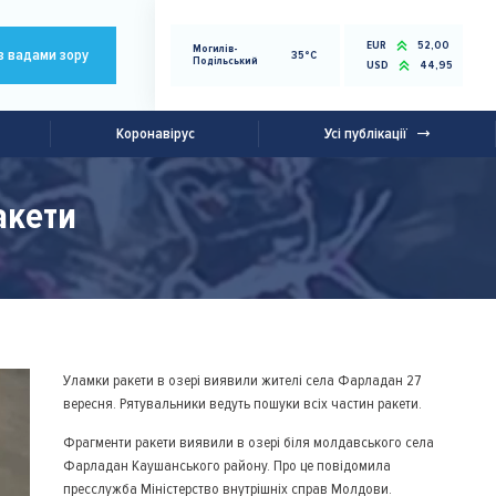
EUR
52,00
Могилів-
з вадами зору
35°C
Подільський
USD
44,95
Коронавірус
Усі публікації
акети
Уламки ракети в озері виявили жителі села Фарладан 27
вересня. Рятувальники ведуть пошуки всіх частин ракети.
Фрагменти ракети виявили в озері біля молдавського села
Фарладан Каушанського району. Про це повідомила
пресслужба Міністерство внутрішніх справ Молдови.