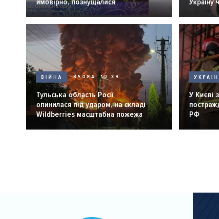
ймовірно, познущалися
Україну 
ВІЙНА
ВЧОРА, 10:39
УКРАЇ
Тульська область Росії
У Києві 
опинилася під ударом, на складі
постражд
Wildberries масштабна пожежа
РФ
Розбивка
на
сторінки