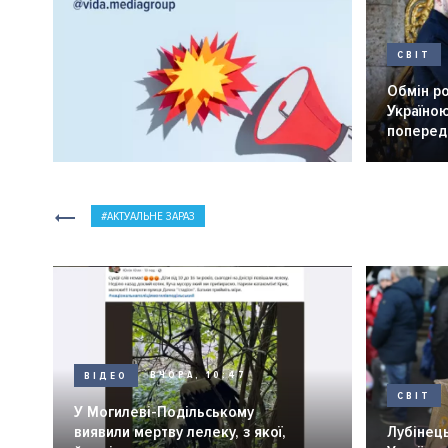
СВІТ
Обмін р
Україною
попередн
АКТУАЛЬНЕ ЗАРАЗ
ВІДЕО
ВЧОРА, 10:47
СВІТ
У Могилеві-Подільському
виявили мертву лелеку, з якої,
Лубінець