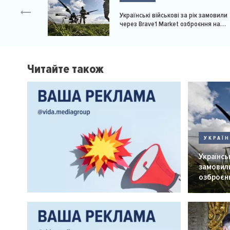
Українські військові за рік замовили
через Brave1 Market озброєння на
мільярд доларів
Читайте також
УКРАЇ
Українськ
замовили
озброєнн