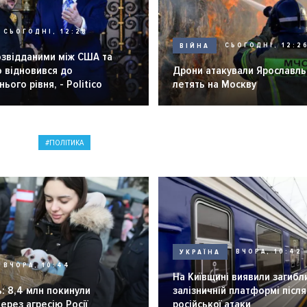
СЬОГОДНІ, 12:28
ВІЙНА
СЬОГОДНІ, 12:2
озвідданими між США та
 відновився до
Дрони атакували Ярославль 
ього рівня, - Politico
летять на Москву
ПОЛІТИКА
УКРАЇНА
ВЧОРА, 10:42
ВЧОРА, 10:44
На Київщині виявили загибл
: 8,4 млн покинули
залізничній платформі після
через агресію Росії
російської атаки