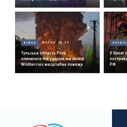
ВІЙНА
ВЧОРА, 10:39
УКРАЇ
Тульська область Росії
У Києві 
опинилася під ударом, на складі
постражд
Wildberries масштабна пожежа
РФ
Розбивка
на
сторінки