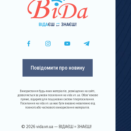
Повідомити про новину
Використання будь-яких матеріалів, розміщених на сайті,
дозволяється за умови посилання на vida.vn.ua. Обов'язкове
пряме, відкрите для пошукових систем гіперпосилання.
Посилання на vida.vn.ua має бути вказано незалежно від
повного або часткового використання матеріалів.
© 2026 vida.vn.ua — ВІДАЄШ = ЗНАЄШ!