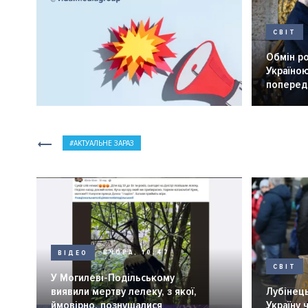
СВІТ
Обмін р
Україною
попередн
АКТУАЛЬНЕ ЗАРАЗ
ВІДЕО
ВЧОРА, 10:47
СВІТ
У Могилеві-Подільському
виявили мертву лелеку, з якої,
Лубінець
ймовірно, познущалися
Україну 