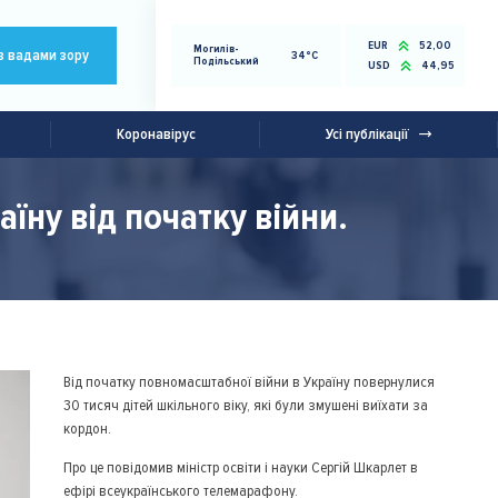
EUR
52,00
Могилів-
з вадами зору
34°C
Подільський
USD
44,95
Коронавірус
Усі публікації
їну від початку війни.
Від початку повномасштабної війни в Україну повернулися
30 тисяч дітей шкільного віку, які були змушені виїхати за
кордон.
Про це повідомив міністр освіти і науки Сергій Шкарлет в
ефірі всеукраїнського телемарафону.