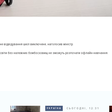
чне відвідування шкіл виключене, наголосив міністр.
и освіти без належних бомбосховищ не зможуть розпочати офлайн-навчання.
9
СЬОГОДНІ, 12:31
УКРАЇНА