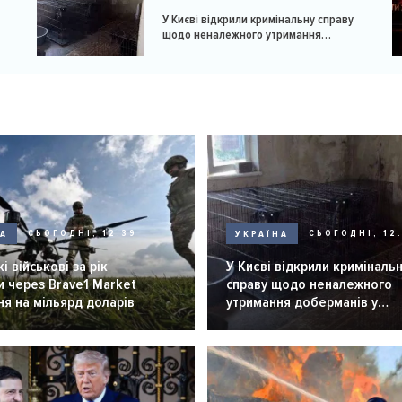
У Києві відкрили кримінальну справу
щодо неналежного утримання
доберманів у розпліднику
НА
СЬОГОДНІ, 12:39
УКРАЇНА
СЬОГОДНІ, 12:
і військові за рік
У Києві відкрили криміналь
 через Brave1 Market
справу щодо неналежного
я на мільярд доларів
утримання доберманів у
розпліднику