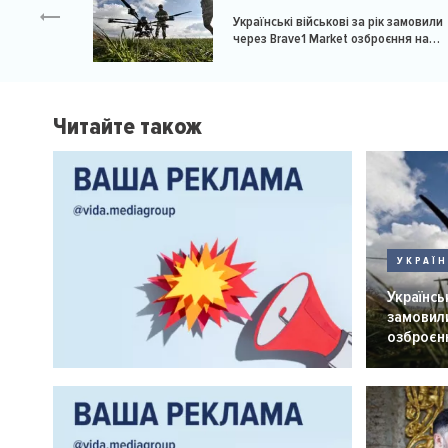
Українські військові за рік замовили
через Brave1 Market озброєння на
мільярд доларів
Читайте також
УКРАЇ
Українськ
замовили
озброєнн