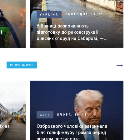
УКРАЇНА
СЬОГОДНІ, 12:23
6
У Вінниці розпочинають
і
підготовку до реконструкції
очисних споруд на Сабарові, —
мер Вінниці.
КОРОНАВІРУС
СВІТ
ВЧОРА, 10:41
их на
Озброєного чоловіка затримали
біля гольф-клубу Трампа перед
візитом президента