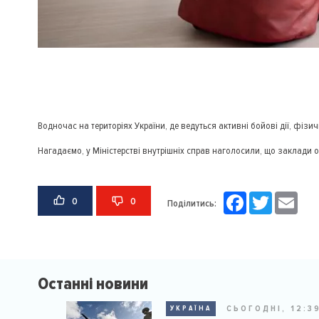
Водночас на територіях України, де ведуться активні бойові дії, фізи
Нагадаємо, у Міністерстві внутрішніх справ наголосили, що заклад
Facebook
Twitter
Email
0
0
Поділитись:
Останні новини
СЬОГОДНІ, 12:3
УКРАЇНА