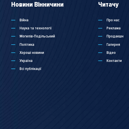
Новини Вінничини
Читачу
Війна
Про нас
Наука та технології
Реклама
Могилів-Подільський
Продакшн
Політика
Галерея
Хороші новини
Відео
Україна
Контакти
Всі публікації