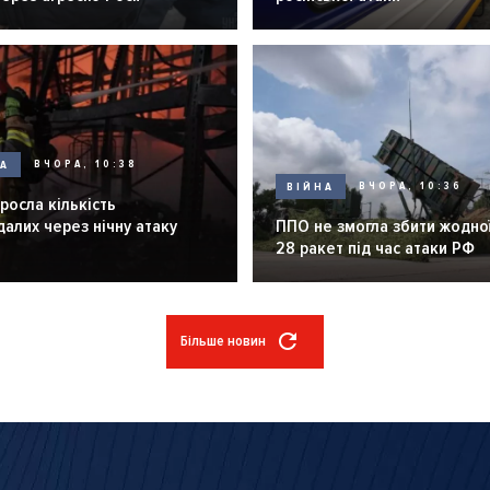
НА
ВЧОРА, 10:38
ВІЙНА
ВЧОРА, 10:36
зросла кількість
алих через нічну атаку
ППО не змогла збити жодної
28 ракет під час атаки РФ
Більше новин