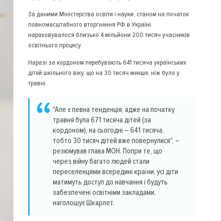
За даними Міністерства освіти і науки, станом на початок
повномасштабного вторгнення РФ в Україні
нараховувалося близько 4 мільйони 200 тисяч учасників
освітнього процесу.
Наразі за кордоном перебувають 641 тисяча українських
дітей шкільного віку, що на 30 тисяч менше, ніж було у
травні.
"Але є певна тенденція, адже на початку
травня була 671 тисяча дітей (за
кордоном), на сьогодні – 641 тисяча,
тобто 30 тисяч дітей вже повернулися", –
резюмував глава МОН. Попри те, що
через війну багато людей стали
переселенцями всередині країни, усі діти
матимуть доступ до навчання і будуть
забезпечені освітніми закладами,
наголошує Шкарлет.