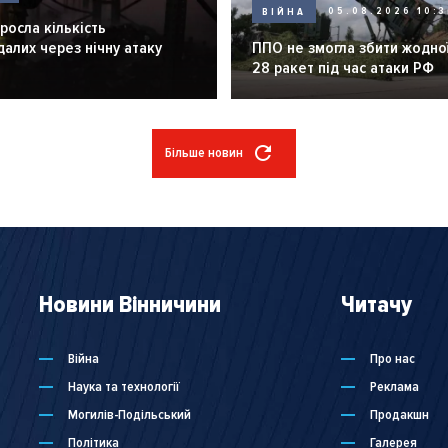
ВІЙНА
05.08.2026 10:3
зросла кількість
алих через нічну атаку
ППО не змогла збити жодної
28 ракет під час атаки РФ
Більше новин
Новини Вінничини
Читачу
Війна
Про нас
Наука та технології
Реклама
Могилів-Подільський
Продакшн
Політика
Галерея