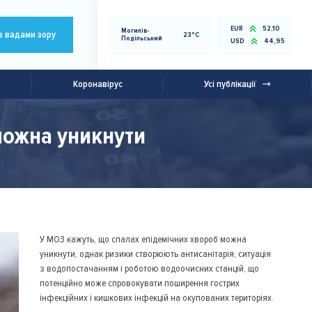
EUR
52,10
Могилів-
з вадами зору
23°C
Подільський
USD
44,95
Коронавірус
Усі публікації
можна уникнути
У МОЗ кажуть, що спалах епідемічних хвороб можна
уникнути, однак ризики створюють антисанітарія, ситуація
з водопостачанням і роботою водоочисних станцій, що
потенційно може спровокувати поширення гострих
інфекційних і кишкових інфекцій на окупованих територіях.