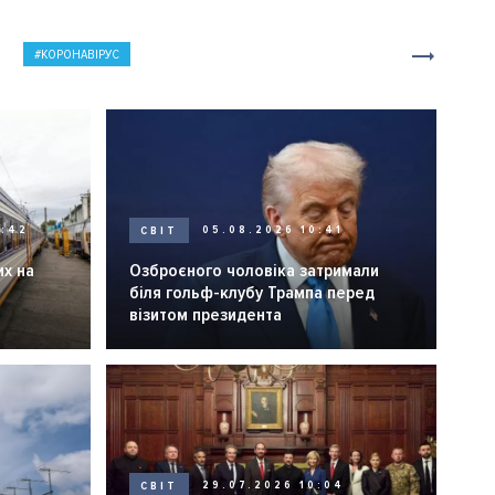
КОРОНАВІРУС
0:42
СВІТ
05.08.2026 10:41
их на
Озброєного чоловіка затримали
біля гольф-клубу Трампа перед
візитом президента
СВІТ
29.07.2026 10:04