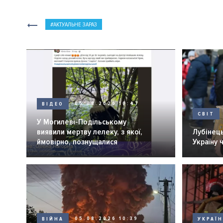
АКТУАЛЬНЕ ЗАРАЗ
ВІДЕО
05.08.2026 10:47
СВІТ
У Могилеві-Подільському
виявили мертву лелеку, з якої,
Лубінець
ймовірно, познущалися
Україну 
ВІЙНА
05.08.2026 10:39
УКРАЇ