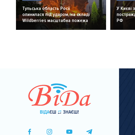
Тульська область Росії
У Києві 
опинилася під ударом, на складі
постражд
Wildberries масштабна пожежа
РФ
Розбивка
на
сторінки