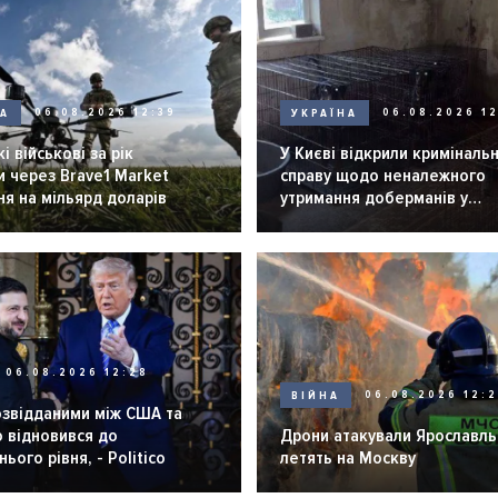
НА
06.08.2026 12:39
УКРАЇНА
06.08.2026 12
і військові за рік
У Києві відкрили криміналь
 через Brave1 Market
справу щодо неналежного
я на мільярд доларів
утримання доберманів у
розпліднику
06.08.2026 12:28
ВІЙНА
06.08.2026 12:
озвідданими між США та
 відновився до
Дрони атакували Ярославль 
ього рівня, - Politico
летять на Москву