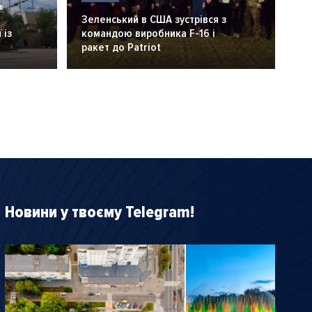
6
Зеленський в США зустрівся з
 із
командою виробника F-16 і
ракет до Patriot
Новини у твоєму Telegram!