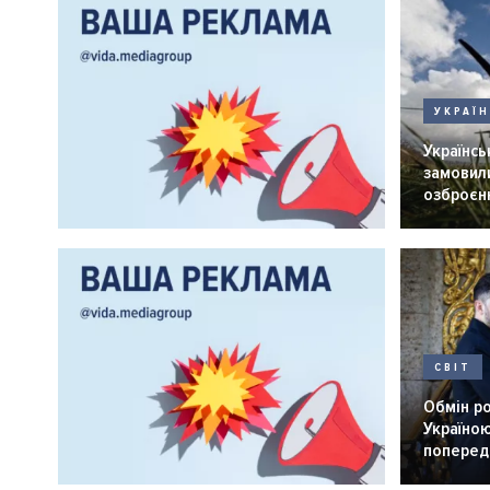
УКРАЇ
Українськ
замовили
озброєнн
СВІТ
Обмін р
Україною
попередн