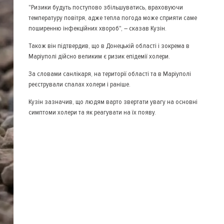
"Ризики будуть поступово збільшуватись, враховуючи
температуру повітря, адже тепла погода може сприяти саме
поширенню інфекційних хвороб", – сказав Кузін.
Також він підтвердив, що в Донецькій області і зокрема в
Маріуполі дійсно великим є ризик епідемії холери.
За словами санлікаря, на території області та в Маріуполі
реєстрували спалах холери і раніше.
Кузін зазначив, що людям варто звертати увагу на основні
симптоми холери та як реагувати на їх появу.