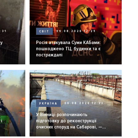
:31
СВІТ
06.08.2026 12:29
ну
Росія атакувала Суми КАБами:
пошкоджено ТЦ, будинки та є
постраждалі
УКРАЇНА
06.08.2026 12:23
26
У Вінниці розпочинають
і
підготовку до реконструкції
очисних споруд на Сабарові, —
мер Вінниці.