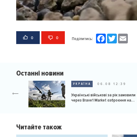
Facebook
Twitter
Email
0
0
Поділитись:
Останні новини
06.08 12:39
УКРАЇНА
Українські військові за рік замовили
через Brave1 Market озброєння на
мільярд доларів
Читайте також