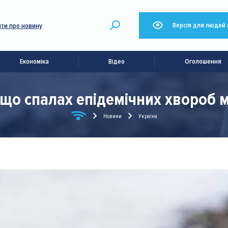
Версія для людей 
ти про новину
Економіка
Відео
Оголошення
 що спалах епідемічних хвороб 
Новини
Україна