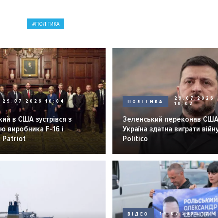
ПОЛІТИКА
29.07.2026
29.07.2026 10:04
ПОЛІТИКА
10:02
ий в США зустрівся з
Зеленський переконав США
ю виробника F-16 і
Україна здатна виграти війну
 Patriot
Politico
ВІДЕО
14.07.2026 12:4