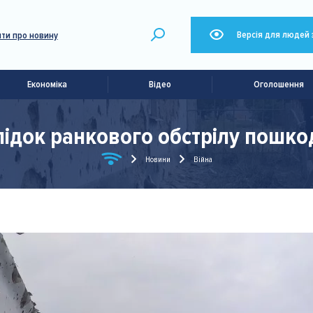
Версія для людей 
ти про новину
Економіка
Відео
Оголошення
лідок ранкового обстрілу пошко
Новини
Війна