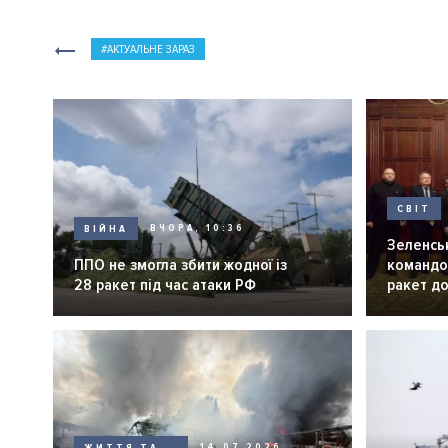
АКТУАЛЬНЕ ЗАРАЗ
СВІТ
ВІЙНА
ВЧОРА, 10:36
Зеленськ
ППО не змогла збити жодної із
командо
28 ракет під час атаки РФ
ракет до
ЖИТТЯ ТА
14.07.2026