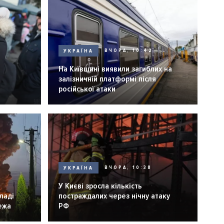
УКРАЇНА
ВЧОРА, 10:42
На Київщині виявили загиблих на
залізничній платформі після
російської атаки
УКРАЇНА
ВЧОРА, 10:38
У Києві зросла кількість
ладі
постраждалих через нічну атаку
ежа
РФ