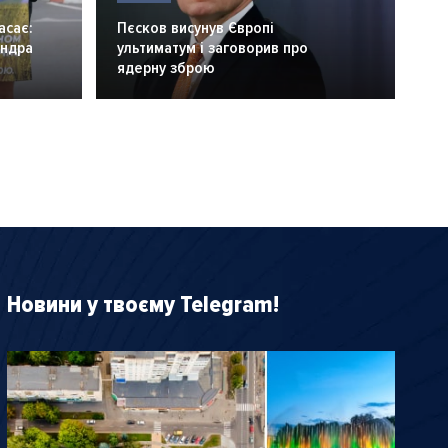
асає:
Пєсков висунув Європі
андра
ультиматум і заговорив про
ядерну зброю
Новини у твоєму Telegram!