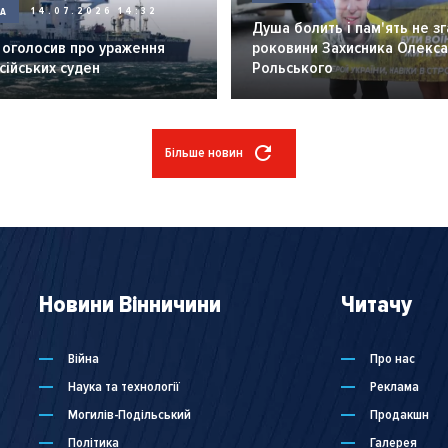
НА
14.07.2026 14:32
Душа болить і пам'ять не зг
 оголосив про ураження
роковини Захисника Олекс
сійських суден
Рольського
Більше новин
Новини Вінничини
Читачу
Війна
Про нас
Наука та технології
Реклама
Могилів-Подільський
Продакшн
Політика
Галерея