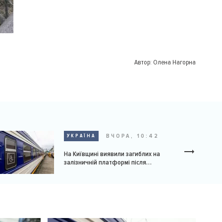
Автор:
Олена Нагорна
ВЧОРА, 10:42
УКРАЇНА
На Київщині виявили загиблих на
залізничній платформі після
російської атаки