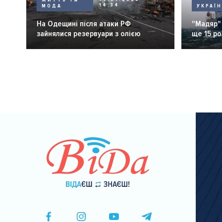
14:34
МОДА
УКРАЇ
На Одещині після атаки РФ
"Мадяр"
зайнялися резервуари з олією
ще 15 ро
Розбивка
на
сторінки