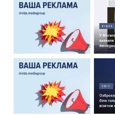
ВІДЕО
У Могил
виявили 
ймовірн
СВІТ
Озброєн
біля го
візитом