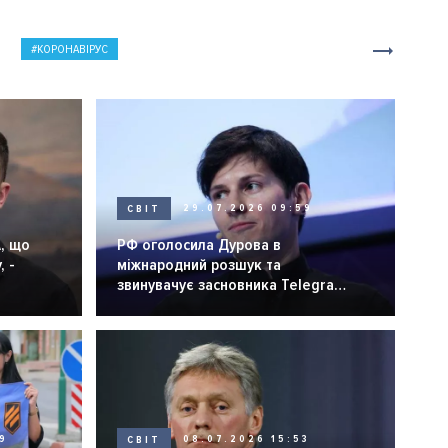
КОРОНАВІРУС
СВІТ
29.07.2026 09:59
, що
РФ оголосила Дурова в
, -
міжнародний розшук та
звинувачує засновника Telegram
у "терактах"
9
СВІТ
08.07.2026 15:53