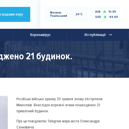
EUR
51,95
Могилів-
з вадами зору
24°C
Подільський
USD
44,90
Коронавірус
Усі публікації
джено 21 будинок.
Російські війська зранку 30 травня знову обстріляли
Миколаїв. Внаслідок ворожої атаки пошкоджено 21
приватний будинок.
Про це повідомляє Telegram мера міста Олександра
Сєнкевича .