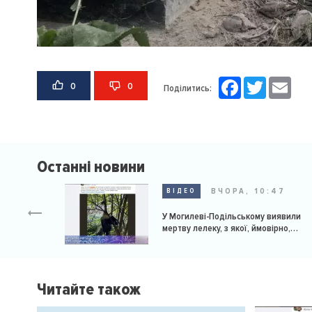
Facebook
Twitter
Email
0
0
Поділитись:
Останні новини
ВЧОРА, 10:47
ВІДЕО
У Могилеві-Подільському виявили
мертву лелеку, з якої, ймовірно,
познущалися
Читайте також