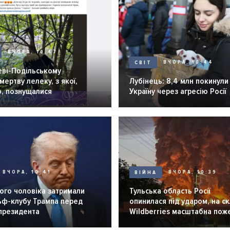
ВЧОРА, 10:47
СВІТ
ВЧОРА, 10:44
еві-Подільському
мертву лелеку, з якої,
Лубінець: 8,4 млн покинули
о, познущалися
Україну через агресію Росії
ВЧОРА, 10:41
ВІЙНА
ВЧОРА, 10:39
ого чоловіка затримали
Тульська область Росії
льф-клубу Трампа перед
опинилася під ударом, на ск
 президента
Wildberries масштабна пож