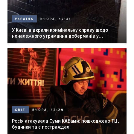
ВЧОРА, 12:31
УКРАЇНА
У Києві відкрили кримінальну справу щодо
неналежного утримання доберманів у
розпліднику
ВЧОРА, 12:29
СВІТ
Росія атакувала Суми КАБами: пошкоджено ТЦ,
будинки та є постраждалі