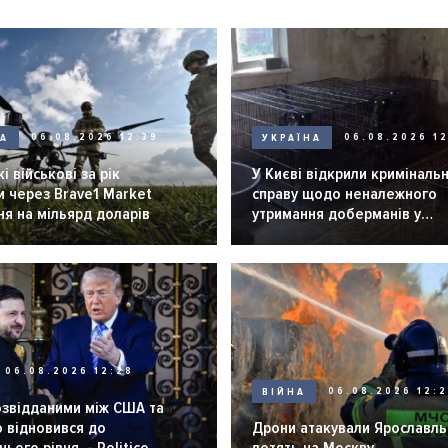
НА
06.08.2026 12:39
УКРАЇНА
06.08.2026 12
і військові за рік
У Києві відкрили криміналь
 через Brave1 Market
справу щодо неналежного
я на мільярд доларів
утримання доберманів у
розпліднику
06.08.2026 12:28
ВІЙНА
06.08.2026 12:
озвідданими між США та
 відновився до
Дрони атакували Ярославль 