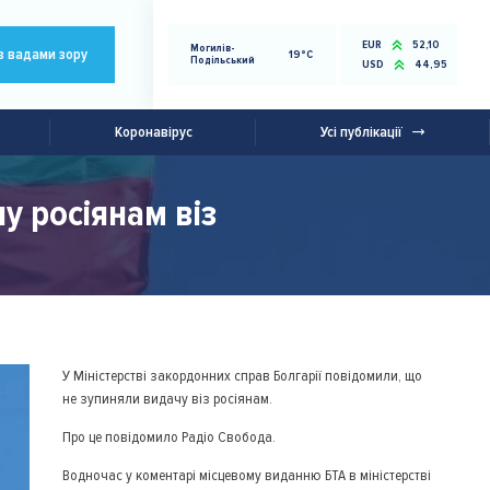
EUR
52,10
Могилів-
з вадами зору
19°C
Подільський
USD
44,95
Коронавірус
Усі публікації
у росіянам віз
У Міністерстві закордонних справ Болгарії повідомили, що
не зупиняли видачу віз росіянам.
Про це повідомило Радіо Свобода.
Водночас у коментарі місцевому виданню БТА в міністерстві