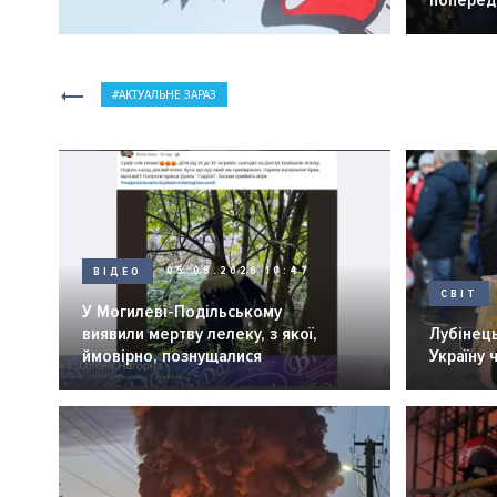
попередн
АКТУАЛЬНЕ ЗАРАЗ
ВІДЕО
05.08.2026 10:47
СВІТ
У Могилеві-Подільському
виявили мертву лелеку, з якої,
Лубінець
ймовірно, познущалися
Україну 