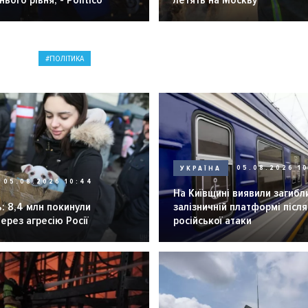
ього рівня, - Politico
летять на Москву
ПОЛІТИКА
УКРАЇНА
05.08.2026 1
05.08.2026 10:44
На Київщині виявили загибл
: 8,4 млн покинули
залізничній платформі після
через агресію Росії
російської атаки