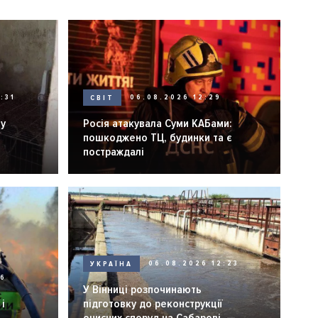
:31
СВІТ
06.08.2026 12:29
ну
Росія атакувала Суми КАБами:
пошкоджено ТЦ, будинки та є
постраждалі
УКРАЇНА
06.08.2026 12:23
26
У Вінниці розпочинають
і
підготовку до реконструкції