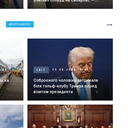
очисних споруд на Сабарові, —
мер Вінниці.
КОРОНАВІРУС
0:42
СВІТ
05.08.2026 10:41
их на
Озброєного чоловіка затримали
біля гольф-клубу Трампа перед
візитом президента