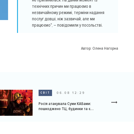
не припинилася. На даний момент із
технічних причин ми працюємо в
незвичайному режимі, терміни надання
послуг довші, ніж зазвичай, але ми
працюємо", – повідомили у посольстві.
Автор:
Олена Нагорна
06.08 12:29
СВІТ
Росія атакувала Суми КАБами:
пошкоджено ТЦ, будинки та є
постраждалі