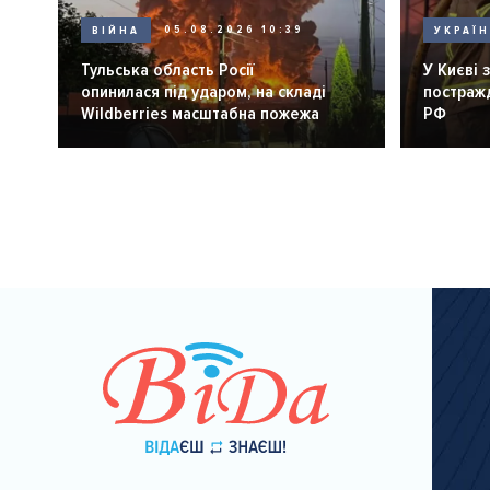
ВІЙНА
05.08.2026 10:39
УКРАЇ
Тульська область Росії
У Києві 
опинилася під ударом, на складі
постражд
Wildberries масштабна пожежа
РФ
Розбивка
на
сторінки