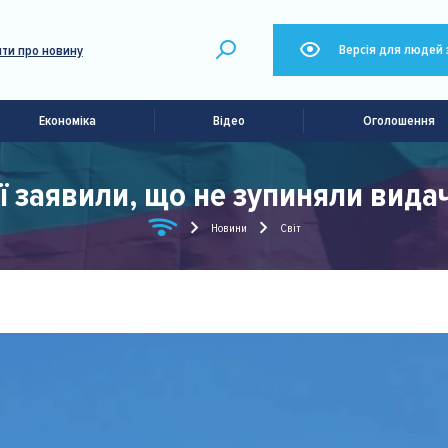
Версія для людей 
ти про новину
Економіка
Відео
Оголошення
ї заявили, що не зупиняли видач
Новини
Світ