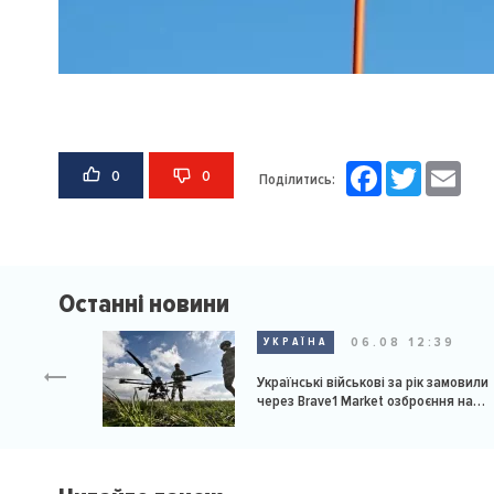
Facebook
Twitter
Email
0
0
Поділитись:
Останні новини
06.08 12:39
УКРАЇНА
Українські військові за рік замовили
через Brave1 Market озброєння на
мільярд доларів