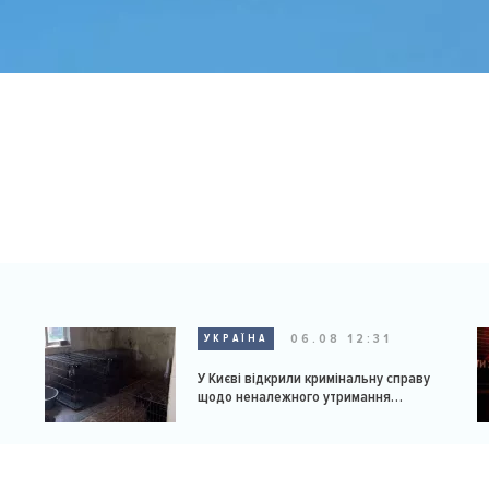
06.08 12:31
УКРАЇНА
У Києві відкрили кримінальну справу
щодо неналежного утримання
доберманів у розпліднику