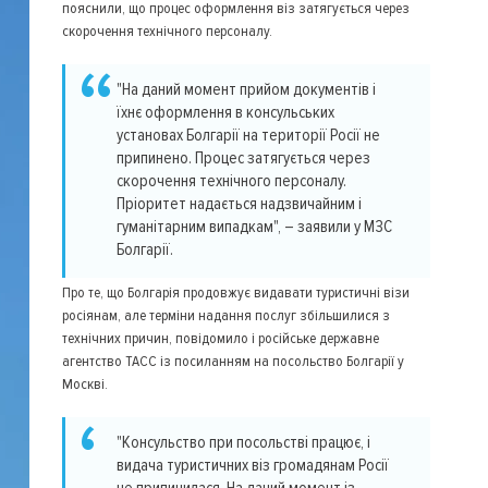
пояснили, що процес оформлення віз затягується через
скорочення технічного персоналу.
"На даний момент прийом документів і
їхнє оформлення в консульських
установах Болгарії на території Росії не
припинено. Процес затягується через
скорочення технічного персоналу.
Пріоритет надається надзвичайним і
гуманітарним випадкам", – заявили у МЗС
Болгарії.
Про те, що Болгарія продовжує видавати туристичні візи
росіянам, але терміни надання послуг збільшилися з
технічних причин, повідомило і російське державне
агентство ТАСС із посиланням на посольство Болгарії у
Москві.
"Консульство при посольстві працює, і
видача туристичних віз громадянам Росії