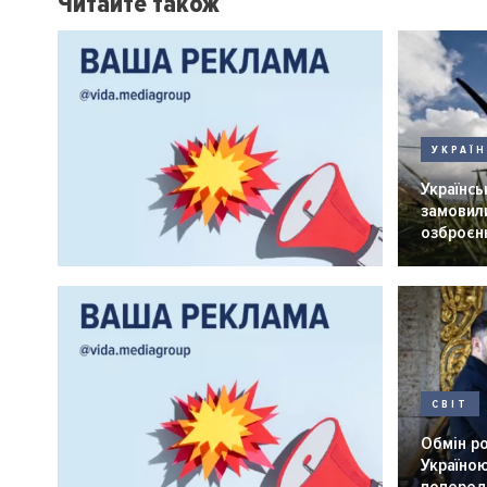
Читайте також
УКРАЇ
Українськ
замовили
озброєнн
СВІТ
Обмін р
Україною