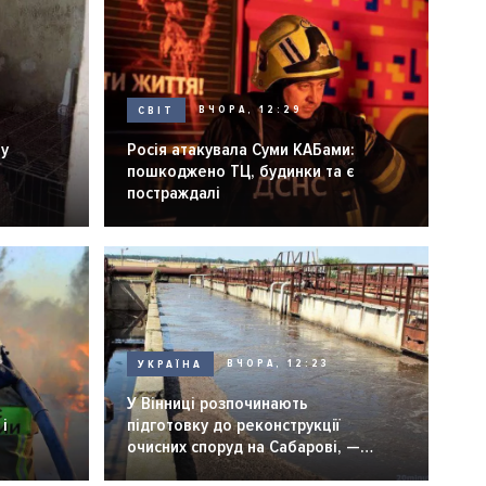
СВІТ
ВЧОРА, 12:29
ну
Росія атакувала Суми КАБами:
пошкоджено ТЦ, будинки та є
постраждалі
УКРАЇНА
ВЧОРА, 12:23
У Вінниці розпочинають
і
підготовку до реконструкції
очисних споруд на Сабарові, —
мер Вінниці.