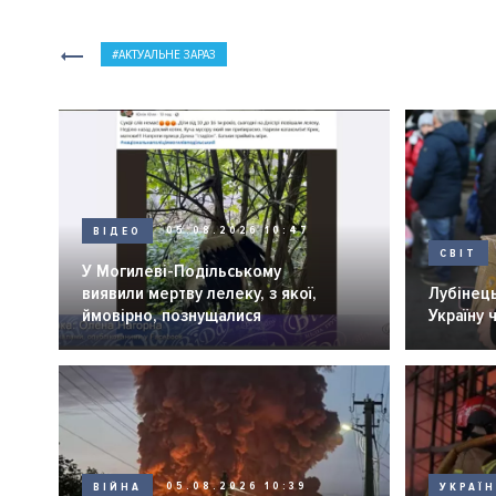
АКТУАЛЬНЕ ЗАРАЗ
ВІДЕО
05.08.2026 10:47
СВІТ
У Могилеві-Подільському
виявили мертву лелеку, з якої,
Лубінець
ймовірно, познущалися
Україну 
ВІЙНА
05.08.2026 10:39
УКРАЇ