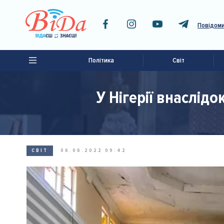
Повідоми
Політика
Світ
У Нігерії внаслід
СВІТ
06.06.2022 09:42