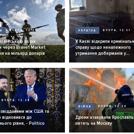
НА
ВЧОРА, 12:39
УКРАЇНА
ВЧОРА, 12:31
і військові за рік
У Києві відкрили криміналь
 через Brave1 Market
справу щодо неналежного
я на мільярд доларів
утримання доберманів у
розпліднику
ВЧОРА, 12:28
ВІЙНА
ВЧОРА, 12:26
озвідданими між США та
 відновився до
Дрони атакували Ярославль 
ього рівня, - Politico
летять на Москву