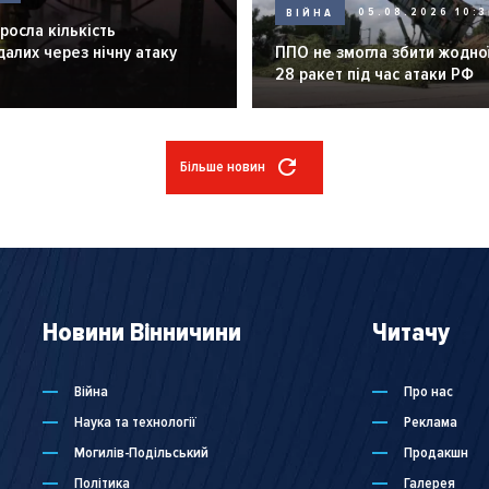
ВІЙНА
05.08.2026 10:3
зросла кількість
алих через нічну атаку
ППО не змогла збити жодної
28 ракет під час атаки РФ
Більше новин
Новини Вінничини
Читачу
Війна
Про нас
Наука та технології
Реклама
Могилів-Подільський
Продакшн
Політика
Галерея