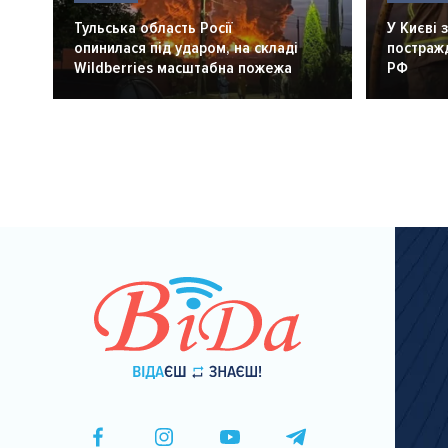
Тульська область Росії
У Києві 
опинилася під ударом, на складі
постражд
Wildberries масштабна пожежа
РФ
Розбивка
на
сторінки