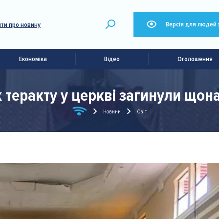
Версія для людей 
ти про новину
Економіка
Відео
Оголошення
ок теракту у церкві загинули щ
Новини
Світ