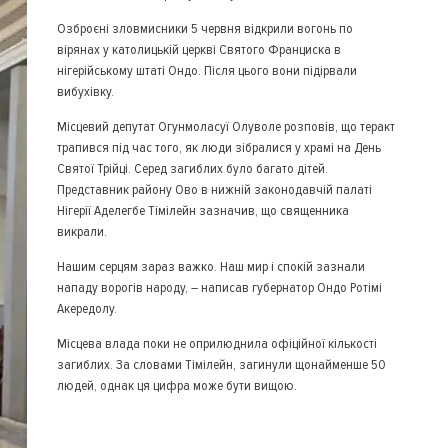
Озброєні зловмисники 5 червня відкрили вогонь по
вірянах у католицькій церкві Святого Франциска в
нігерійському штаті Ондо. Після цього вони підірвали
вибухівку.
Місцевий депутат Огунмоласуї Олуволе розповів, що теракт
трапився під час того, як люди зібралися у храмі на День
Святої Трійці. Серед загиблих було багато дітей.
Представник району Ово в нижній законодавчій палаті
Нігерії Аделегбе Тімілейн зазначив, що священника
викрали.
Нашим серцям зараз важко. Наш мир і спокій зазнали
нападу ворогів народу, – написав губернатор Ондо Ротімі
Акередолу.
Місцева влада поки не оприлюднила офіційної кількості
загиблих. За словами Тімілейн, загинули щонайменше 50
людей, однак ця цифра може бути вищою.