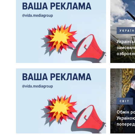
УКРАЇ
Українськ
замовили
озброєнн
СВІТ
Обмін р
Україною
попередн