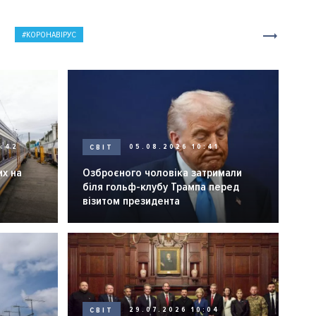
КОРОНАВІРУС
0:42
СВІТ
05.08.2026 10:41
их на
Озброєного чоловіка затримали
біля гольф-клубу Трампа перед
візитом президента
СВІТ
29.07.2026 10:04