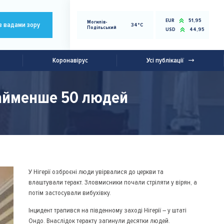
EUR
51,95
Могилів-
з вадами зору
34°C
Подільський
USD
44,95
Коронавірус
Усі публікації
онайменше 50 людей
У Нігерії озброєні люди увірвалися до церкви та
влаштували теракт. Зловмисники почали стріляти у вірян, а
потім застосували вибухівку.
Інцидент трапився на південному заході Нігерії – у штаті
Ондо. Внаслідок теракту загинули десятки людей.