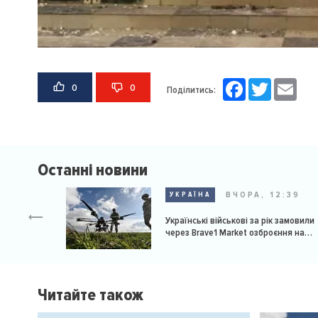
Facebook
Twitter
Email
0
0
Поділитись:
Останні новини
ВЧОРА, 12:39
УКРАЇНА
Українські військові за рік замовили
через Brave1 Market озброєння на
мільярд доларів
Читайте також