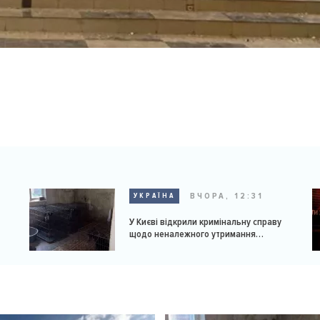
ВЧОРА, 12:31
УКРАЇНА
У Києві відкрили кримінальну справу
щодо неналежного утримання
доберманів у розпліднику