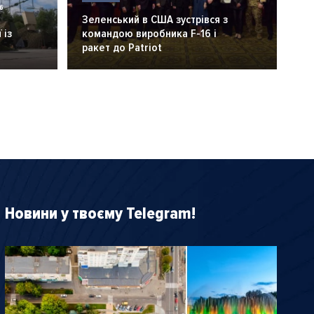
6
Зеленський в США зустрівся з
 із
командою виробника F-16 і
ракет до Patriot
Новини у твоєму Telegram!