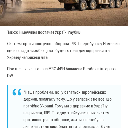
Також Німеччина постачає Україні гаубиці.
Система протиповітряної оборони IRIS-T перебуває у Німеччині
ще на стадії виробництва і буде готова для відправки її в
Україну наприкінці літа.
Про це заявила голова МЗС ФРН Анналена Бербок в інтерв’ю
DW.
"Наша проблема, як і у багатьох європейських
держав, полягає у тому, що у запасах є не все, що
потрібно Україні. Тому ми відправимо в Україну,
наприклад, IRIS-T - одну з найсучасніших систем
протиповітряної оборони, яка нині перебуває
лише на стадії виробництві та, сподіваюся, буде