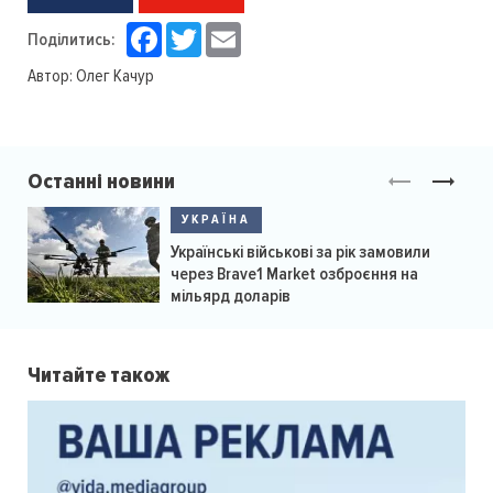
Facebook
Twitter
Email
Поділитись:
Автор:
Олег Качур
Останні новини
УКРАЇНА
Українські військові за рік замовили
через Brave1 Market озброєння на
мільярд доларів
Читайте також