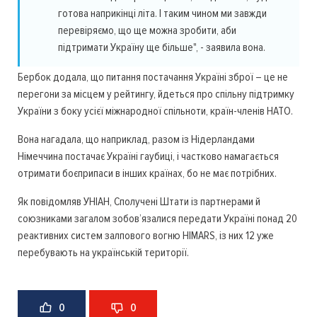
готова наприкінці літа. І таким чином ми завжди
перевіряємо, що ще можна зробити, аби
підтримати Україну ще більше", - заявила вона.
Бербок додала, що питання постачання Україні зброї – це не
перегони за місцем у рейтингу, йдеться про спільну підтримку
України з боку усієї міжнародної спільноти, країн-членів НАТО.
Вона нагадала, що наприклад, разом із Нідерландами
Німеччина постачає Україні гаубиці, і частково намагається
отримати боєприпаси в інших країнах, бо не має потрібних.
Як повідомляв УНІАН, Сполучені Штати із партнерами й
союзниками загалом зобов’язалися передати Україні понад 20
реактивних систем залпового вогню HIMARS, із них 12 уже
перебувають на українській території.
0
0