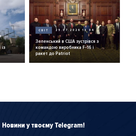
СВІТ
29.07.2026 10:04
6
Зеленський в США зустрівся з
 із
командою виробника F-16 і
ракет до Patriot
Новини у твоєму Telegram!