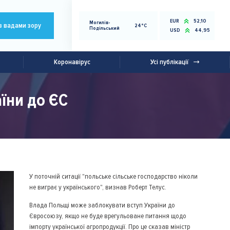
EUR
52,10
Могилів-
з вадами зору
24°C
Подільський
USD
44,95
Коронавірус
Усі публікації
їни до ЄС
У поточній ситації "польське сільське господарство ніколи
не виграє у українського", визнав Роберт Телус.
Влада Польщі може заблокувати вступ України до
Євросоюзу, якщо не буде врегульоване питання щодо
імпорту української агропродукції. Про це сказав міністр