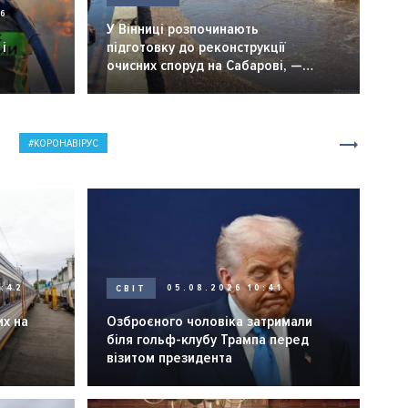
26
У Вінниці розпочинають
і
підготовку до реконструкції
очисних споруд на Сабарові, —
мер Вінниці.
КОРОНАВІРУС
0:42
СВІТ
05.08.2026 10:41
их на
Озброєного чоловіка затримали
біля гольф-клубу Трампа перед
візитом президента