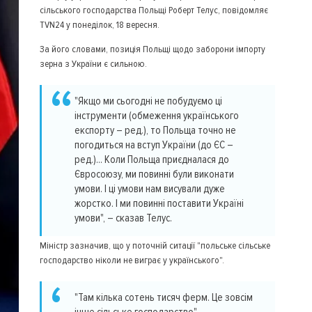
сільського господарства Польщі Роберт Телус, повідомляє
TVN24 у понеділок, 18 вересня.
За його словами, позиція Польщі щодо заборони імпорту
зерна з України є сильною.
"Якщо ми сьогодні не побудуємо ці
інструменти (обмеження українського
експорту – ред.), то Польща точно не
погодиться на вступ України (до ЄС –
ред.)... Коли Польща приєдналася до
Євросоюзу, ми повинні були виконати
умови. І ці умови нам висували дуже
жорстко. І ми повинні поставити Україні
умови", – сказав Телус.
Міністр зазначив, що у поточній ситації "польське сільське
господарство ніколи не виграє у українського".
"Там кілька сотень тисяч ферм. Це зовсім