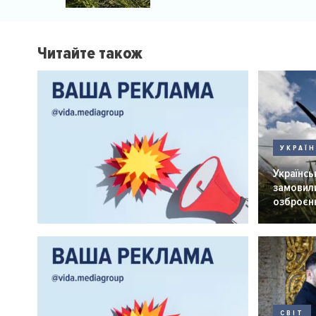
мільярд доларів
Читайте також
УКРАЇ
Українськ
замовили
озброєнн
СВІТ