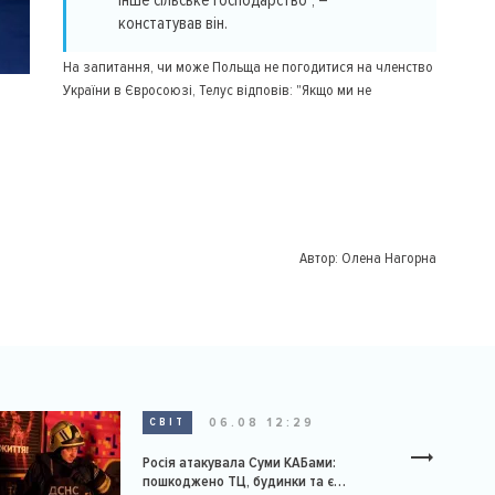
інше сільське господарство", –
констатував він.
На запитання, чи може Польща не погодитися на членство
України в Євросоюзі, Телус відповів: "Якщо ми не
Автор:
Олена Нагорна
06.08 12:29
СВІТ
Росія атакувала Суми КАБами:
пошкоджено ТЦ, будинки та є