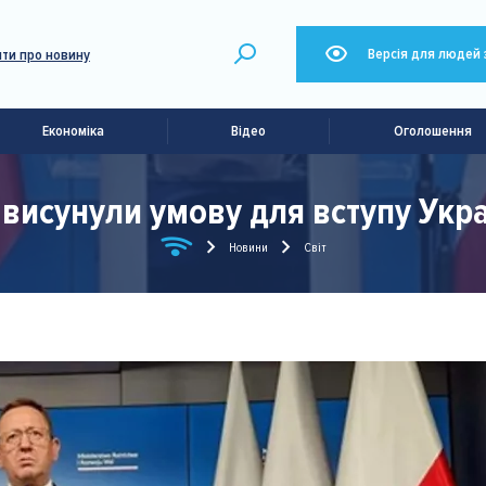
Версія для людей 
ти про новину
Економіка
Відео
Оголошення
 висунули умову для вступу Укра
Новини
Світ