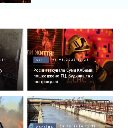
постраждалі
:31
СВІТ
06.08.2026 12:29
ну
Росія атакувала Суми КАБами:
пошкоджено ТЦ, будинки та є
постраждалі
УКРАЇНА
06.08.2026 12:23