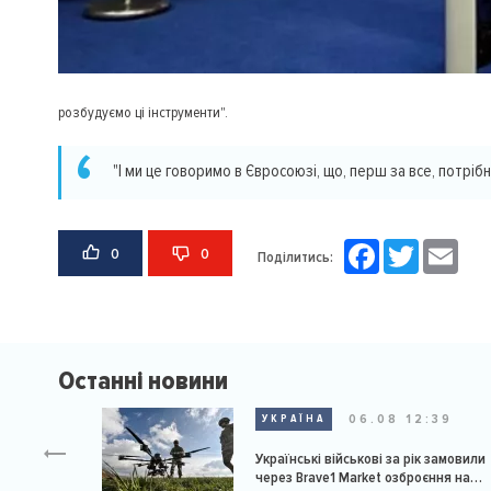
розбудуємо ці інструменти".
"І ми це говоримо в Євросоюзі, що, перш за все, потрібн
Facebook
Twitter
Email
0
0
Поділитись:
Останні новини
06.08 12:39
УКРАЇНА
Українські військові за рік замовили
через Brave1 Market озброєння на