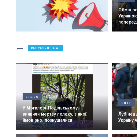
Обмін р
Україною
попередн
АКТУАЛЬНЕ ЗАРАЗ
ВІДЕО
05.08.2026 10:47
СВІТ
У Могилеві-Подільському
виявили мертву лелеку, з якої,
Лубінець
ймовірно, познущалися
Україну 