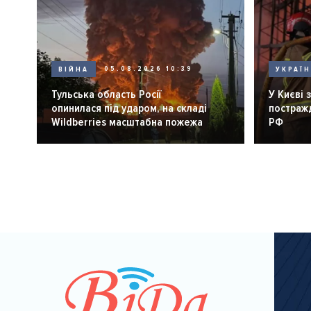
ВІЙНА
05.08.2026 10:39
УКРАЇ
Тульська область Росії
У Києві 
опинилася під ударом, на складі
постражд
Wildberries масштабна пожежа
РФ
Розбивка
на
сторінки