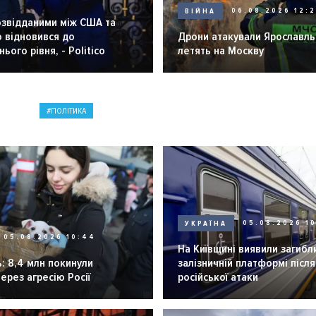
ВІЙНА
06.08.2026 12:
озвідданими між США та
 відновився до
Дрони атакували Ярославль 
ього рівня, - Politico
летять на Москву
ПОЛІТИКА
УКРАЇНА
05.08.2026 1
05.08.2026 10:44
На Київщині виявили загибл
: 8,4 млн покинули
залізничній платформі після
через агресію Росії
російської атаки