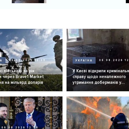
доберманів у розпліднику
НА
06.08.2026 12:39
УКРАЇНА
06.08.2026 12
і військові за рік
У Києві відкрили криміналь
 через Brave1 Market
справу щодо неналежного
я на мільярд доларів
утримання доберманів у
розпліднику
06.08.2026 12:28