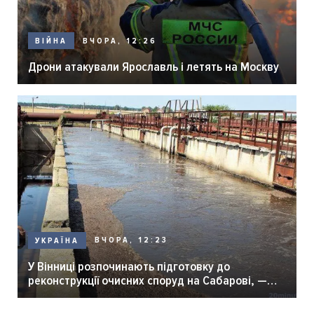
ВЧОРА, 12:26
ВІЙНА
Дрони атакували Ярославль і летять на Москву
ВЧОРА, 12:23
УКРАЇНА
У Вінниці розпочинають підготовку до
реконструкції очисних споруд на Сабарові, —
мер Вінниці.