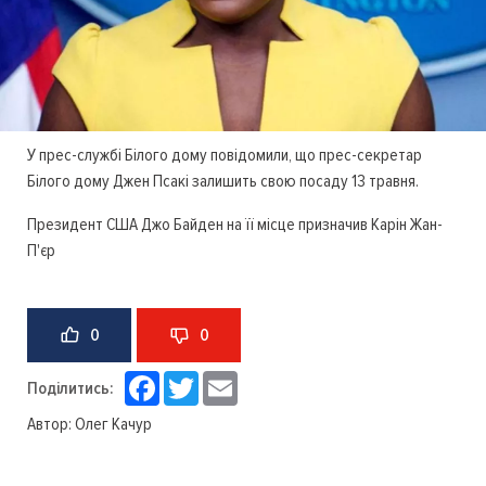
У прес-службі Білого дому повідомили, що прес-секретар
Білого дому Джен Псакі залишить свою посаду 13 травня.
Президент США Джо Байден на її місце призначив Карін Жан-
П'єр
0
0
Facebook
Twitter
Email
Поділитись:
Автор:
Олег Качур