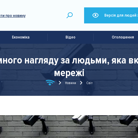
Версія для людей 
ти про новину
Економіка
Відео
Оголошення
ємного нагляду за людьми, яка 
мережі
Новини
Світ