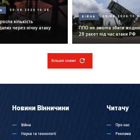
НА
05.08.2026 10:38
ВІЙНА
05.08.2026 10:3
зросла кількість
алих через нічну атаку
ППО не змогла збити жодної
28 ракет під час атаки РФ
Більше новин
Новини Вінничини
Читачу
Війна
Про нас
Наука та технології
Реклама