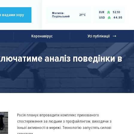
EUR
52,10
Могилів-
з вадами зору
21°C
Подільський
USD
44,95
Коронавірус
Усі публікації
включатиме аналіз поведінки в
Росія планує впровадити комплекс прихованого
спостереження за людьми з профайлінгом, виходячи з
їхньої активності в мережі. Технологію запустять силові
структури.