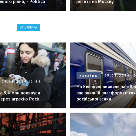
ього рівня, - Politico
летять на Москву
ПОЛІТИКА
УКРАЇНА
05.08.2026 1
05.08.2026 10:44
На Київщині виявили загибл
: 8,4 млн покинули
залізничній платформі після
через агресію Росії
російської атаки