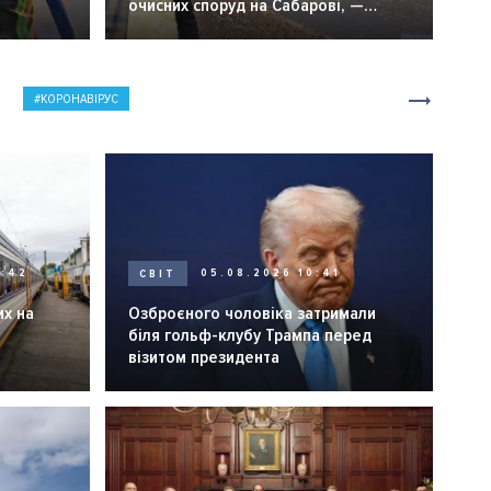
очисних споруд на Сабарові, —
мер Вінниці.
КОРОНАВІРУС
0:42
СВІТ
05.08.2026 10:41
их на
Озброєного чоловіка затримали
біля гольф-клубу Трампа перед
візитом президента