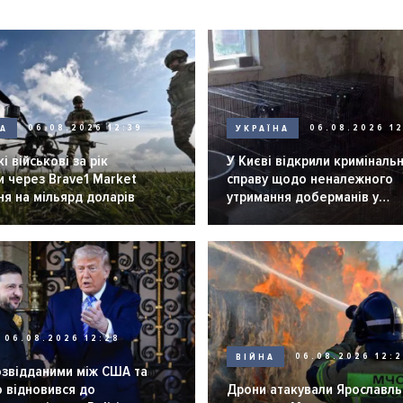
НА
06.08.2026 12:39
УКРАЇНА
06.08.2026 12
і військові за рік
У Києві відкрили криміналь
 через Brave1 Market
справу щодо неналежного
я на мільярд доларів
утримання доберманів у
розпліднику
06.08.2026 12:28
ВІЙНА
06.08.2026 12:
озвідданими між США та
 відновився до
Дрони атакували Ярославль 