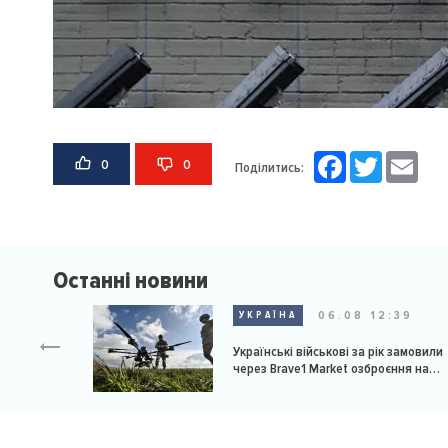
Facebook
Twitter
Email
0
0
Поділитись:
Останні новини
06.08 12:39
УКРАЇНА
Українські військові за рік замовили
через Brave1 Market озброєння на
мільярд доларів