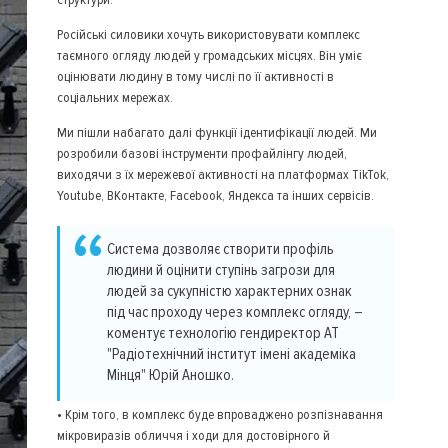
Російські силовики хочуть використовувати комплекс
таємного огляду людей у громадських місцях. Він уміє
оцінювати людину в тому числі по її активності в
соціальних мережах.
Ми пішли набагато далі функції ідентифікації людей. Ми
розробили базові інструменти профайлінгу людей,
виходячи з їх мережевої активності на платформах TikTok,
Youtube, ВКонтакте, Facebook, Яндекса та інших сервісів.
Система дозволяє створити профіль
людини й оцінити ступінь загрози для
людей за сукупністю характерних ознак
під час проходу через комплекс огляду, –
коментує технологію гендиректор АТ
"Радіотехнічний інститут імені академіка
Мінця" Юрій Аношко.
• Крім того, в комплекс буде впроваджено розпізнавання
мікровиразів обличчя і ходи для достовірного й