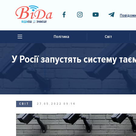
Повідоми
Політика
Світ
У Росії запустять систему та
СВІТ
27.05.2022 09:14