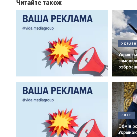
Читайте також
УКРАЇ
Українськ
замовили
озброєнн
СВІТ
Обмін р
Україною