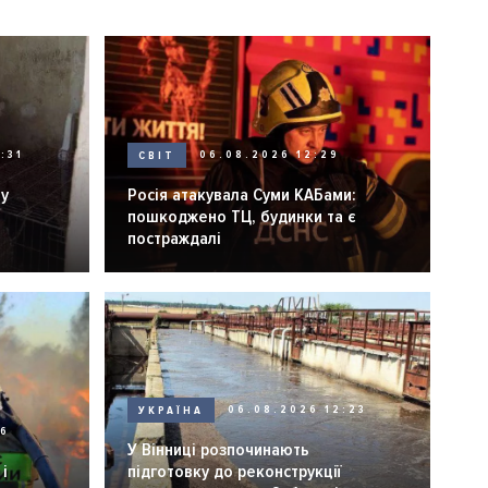
:31
СВІТ
06.08.2026 12:29
ну
Росія атакувала Суми КАБами:
пошкоджено ТЦ, будинки та є
постраждалі
УКРАЇНА
06.08.2026 12:23
26
У Вінниці розпочинають
і
підготовку до реконструкції