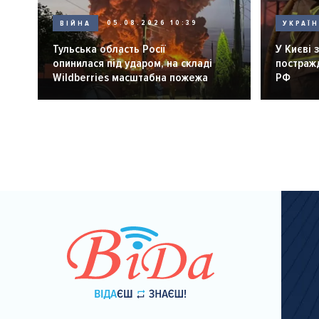
ВІЙНА
05.08.2026 10:39
УКРАЇ
Тульська область Росії
У Києві 
опинилася під ударом, на складі
постражд
Wildberries масштабна пожежа
РФ
Розбивка
на
сторінки