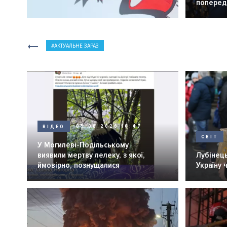
попередн
АКТУАЛЬНЕ ЗАРАЗ
ВІДЕО
05.08.2026 10:47
СВІТ
У Могилеві-Подільському
виявили мертву лелеку, з якої,
Лубінець
ймовірно, познущалися
Україну 