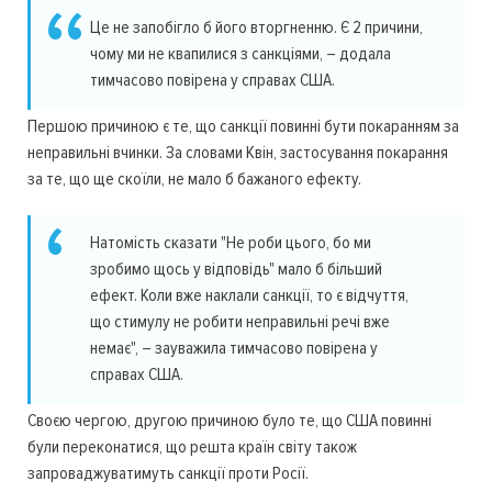
Це не запобігло б його вторгненню. Є 2 причини,
чому ми не квапилися з санкціями, – додала
тимчасово повірена у справах США.
Першою причиною є те, що санкції повинні бути покаранням за
неправильні вчинки. За словами Квін, застосування покарання
за те, що ще скоїли, не мало б бажаного ефекту.
Натомість сказати "Не роби цього, бо ми
зробимо щось у відповідь" мало б більший
ефект. Коли вже наклали санкції, то є відчуття,
що стимулу не робити неправильні речі вже
немає", – зауважила тимчасово повірена у
справах США.
Своєю чергою, другою причиною було те, що США повинні
були переконатися, що решта країн світу також
запроваджуватимуть санкції проти Росії.