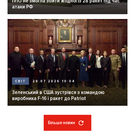
ППО не змогла збити жодної із 28 ракет під час
атаки РФ
29.07.2026 10:04
СВІТ
Зеленський в США зустрівся з командою
виробника F-16 і ракет до Patriot
Більше новин
Розбивка
на
сторінки