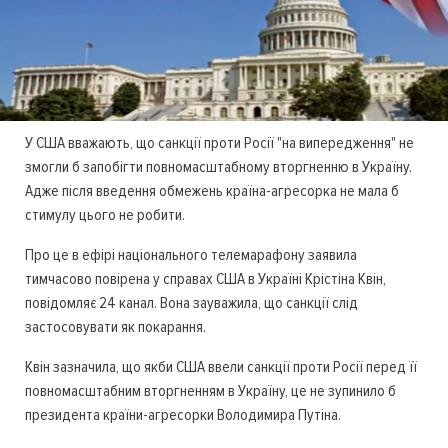
У США вважають, що санкції проти Росії "на випередження" не
змогли б запобігти повномасштабному вторгненню в Україну.
Адже після введення обмежень країна-агресорка не мала б
стимулу цього не робити.
Про це в ефірі національного телемарафону заявила
тимчасово повірена у справах США в Україні Крістіна Квін,
повідомляє 24 канал. Вона зауважила, що санкції слід
застосовувати як покарання.
Квін зазначила, що якби США ввели санкції проти Росії перед її
повномасштабним вторгненням в Україну, це не зупинило б
президента країни-агресорки Володимира Путіна.