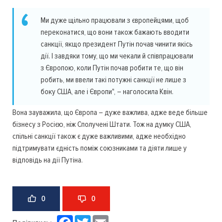
Ми дуже щільно працювали з європейцями, щоб
переконатися, що вони також бажають вводити
санкції, якщо президент Путін почав чинити якісь
дії. І завдяки тому, що ми чекали й співпрацювали
з Європою, коли Путін почав робити те, що він
робить, ми ввели такі потужні санкції не лише з
боку США, але і Європи", – наголосила Квін.
Вона зауважила, що Європа – дуже важлива, адже веде більше
бізнесу з Росією, ніж Сполучені Штати. Тож на думку США,
спільні санкції також є дуже важливими, адже необхідно
підтримувати єдність поміж союзниками та діяти лише у
відповідь на дії Путіна.
0
0
Facebook
Twitter
Email