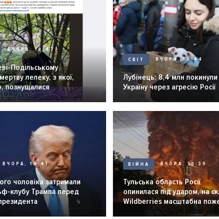
ВЧОРА, 10:47
СВІТ
ВЧОРА, 10:44
еві-Подільському
мертву лелеку, з якої,
Лубінець: 8,4 млн покинули
о, познущалися
Україну через агресію Росії
ВЧОРА, 10:41
ВІЙНА
ВЧОРА, 10:39
ого чоловіка затримали
Тульська область Росії
льф-клубу Трампа перед
опинилася під ударом, на ск
 президента
Wildberries масштабна пож