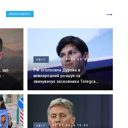
КОРОНАВІРУС
СВІТ
29.07.2026 09:59
, що
РФ оголосила Дурова в
, -
міжнародний розшук та
звинувачує засновника Telegram
у "терактах"
9
СВІТ
08.07.2026 15:53