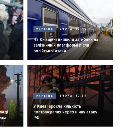
УКРАЇНА
ВЧОРА, 10:42
На Київщині виявили загиблих на
залізничній платформі після
російської атаки
УКРАЇНА
ВЧОРА, 10:38
У Києві зросла кількість
ладі
постраждалих через нічну атаку
ежа
РФ