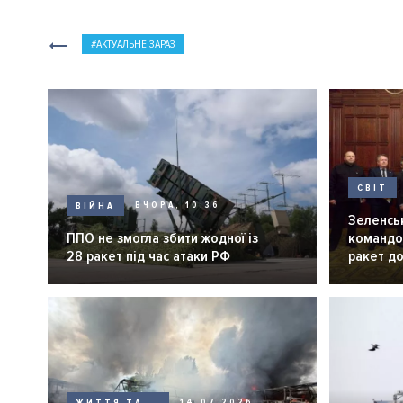
АКТУАЛЬНЕ ЗАРАЗ
СВІТ
ВІЙНА
ВЧОРА, 10:36
Зеленськ
ППО не змогла збити жодної із
командо
28 ракет під час атаки РФ
ракет до
ЖИТТЯ ТА
14.07.2026