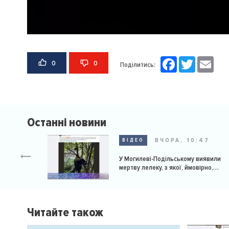
Facebook
Twitter
Email
0
0
Поділитись:
Останні новини
ВЧОРА, 10:47
ВІДЕО
У Могилеві-Подільському виявили
мертву лелеку, з якої, ймовірно,
познущалися
Читайте також