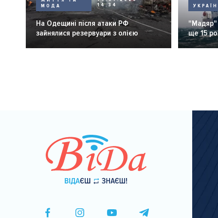
14:34
МОДА
УКРАЇ
На Одещині після атаки РФ
"Мадяр"
зайнялися резервуари з олією
ще 15 ро
Розбивка
на
сторінки