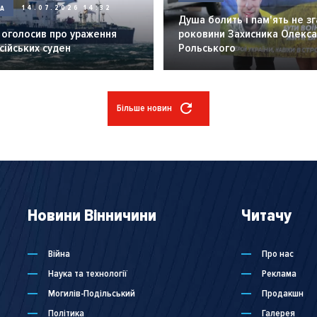
НА
14.07.2026 14:32
Душа болить і пам'ять не зг
 оголосив про ураження
роковини Захисника Олекс
сійських суден
Рольського
Більше новин
Новини Вінничини
Читачу
Війна
Про нас
Наука та технології
Реклама
Могилів-Подільський
Продакшн
Політика
Галерея