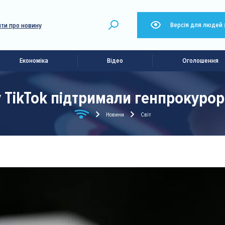
Версія для людей 
ти про новину
Економіка
Відео
Оголошення
TikTok підтримали генпрокурор
Новини
Світ