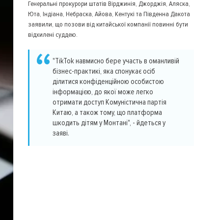
Генеральні прокурори штатів Вірджинія, Джорджія, Аляска,
Юта, Індіана, Небраска, Айова, Кентукі та Південна Дакота
заявили, що позови від китайської компанії повинні бути
відхилені суддею.
"TikTok навмисно бере участь в оманливій
бізнес-практикі, яка спонукає осіб
ділитися конфіденційною особистою
інформацією, до якої може легко
отримати доступ Комуністична партія
Китаю, а також тому, що платформа
шкодить дітям у Монтані", - йдеться у
заяві.