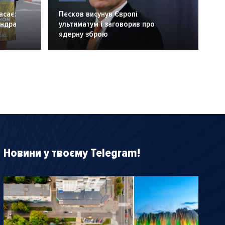
асає:
Пєсков висунув Європі
андра
ультиматум і заговорив про
ядерну зброю
Новини у твоєму Telegram!