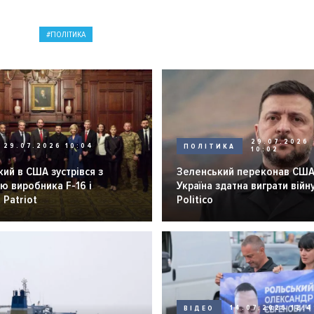
ПОЛІТИКА
29.07.2026
29.07.2026 10:04
ПОЛІТИКА
10:02
ий в США зустрівся з
Зеленський переконав США
ю виробника F-16 і
Україна здатна виграти війну
 Patriot
Politico
ВІДЕО
14.07.2026 12:4