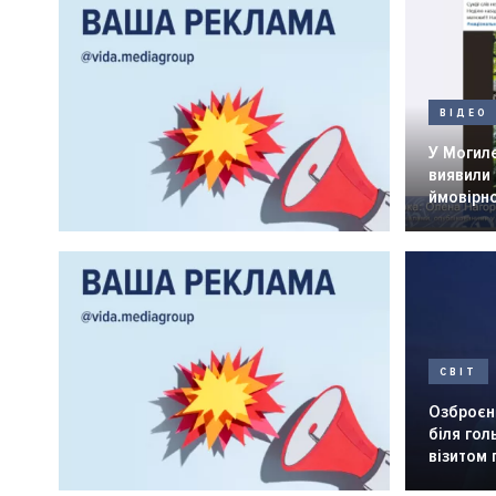
ВІДЕО
У Могил
виявили 
ймовірн
СВІТ
Озброєн
біля го
візитом