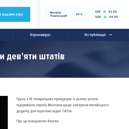
EUR
52,00
Могилів-
з вадами зору
35°C
Подільський
USD
44,95
Коронавірус
Усі публікації
и дев'яти штатів
Група з 18 генеральних прокурорів із різних штатів
підтримала спробу Монтани щодо заборони китайського
додатку для коротких відео TikTok.
Про це повідомляє Reuters.