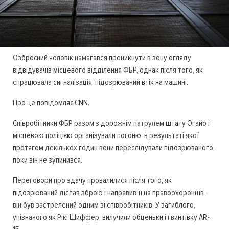
Озброєний чоловік намагався проникнути в зону огляду
відвідувачів місцевого відділення ФБР, однак після того, як
спрацювала сигналізація, підозрюваний втік на машині.
Про це повідомляє CNN.
Співробітники ФБР разом з дорожнім патрулем штату Огайо і
місцевою поліцією організували погоню, в результаті якої
протягом декількох годин вони переслідували підозрюваного,
поки він не зупинився.
Переговори про здачу провалилися після того, як
підозрюваний дістав зброю і направив її на правоохоронців -
він був застрелений одним зі співробітників. У загиблого,
упізнаного як Рікі Шиффер, вилучили обценьки і гвинтівку AR-