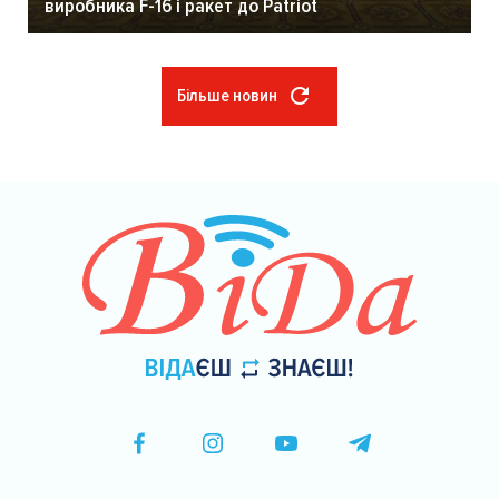
виробника F-16 і ракет до Patriot
Більше новин
Розбивка
на
сторінки