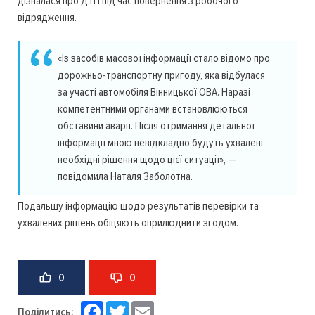
дізналася про ДТП під час повернення з робочого
відрядження.
«Із засобів масової інформації стало відомо про
дорожньо-транспортну пригоду, яка відбулася
за участі автомобіля Вінницької ОВА. Наразі
компетентними органами встановлюються
обставини аварії. Після отримання детальної
інформації мною невідкладно будуть ухвалені
необхідні рішення щодо цієї ситуації», —
повідомила Наталя Заболотна.
Подальшу інформацію щодо результатів перевірки та
ухвалених рішень обіцяють оприлюднити згодом.
0
0
Facebook
Twitter
Email
Поділитись: