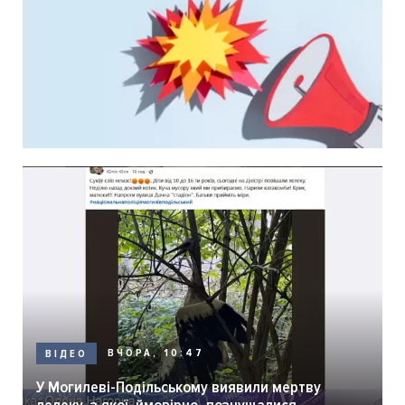
ВЧОРА, 10:47
ВІДЕО
У Могилеві-Подільському виявили мертву
лелеку, з якої, ймовірно, познущалися