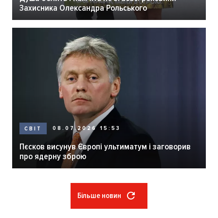
Захисника Олександра Рольського
08.07.2026 15:53
СВІТ
Пєсков висунув Європі ультиматум і заговорив
про ядерну зброю
Більше новин
Розбивка
на
сторінки