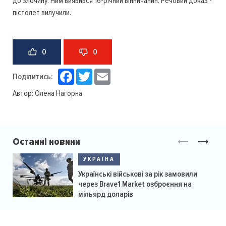
до злочину. Ним виявився 16-річний вінничанин. Речовий доказ -
пістолет вилучили.
0
0
Facebook
Twitter
Email
Поділитись:
Автор:
Олена Нагорна
Останні новини
УКРАЇНА
Українські військові за рік замовили
через Brave1 Market озброєння на
мільярд доларів