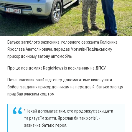
Батько загиблого захисника, головного сержанта Колісника
Ярослава Анатолійовича, передав Могилів-Подільському
прикордонному загону автомобіль
Про це повідомляє RegioNews із посиланням на ДПСУ.
Позашляховик, який відтепер допомагатиме виконувати
бойові завдання прикордонникам на передовій, батько хлопця
придбав власним коштом.
"Нехай допомагає тим, хто продовжує захищати
та рятує їм життя. Ярослав би так хотів", -
зазначив батько героя.