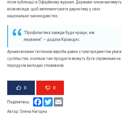
після публікації в Офіційному журналі. Держави-члени матимуть
вісім місяців, щоб імплементувати директиву у своє
національне законодавство.
"Профілактика завжди буде краще, ніж
лікування", – додала Кіріакідес.
Ароматизовані тютюнові вироби давно стали предметом уваги
суспільства, оскільки такі продукти можуть бути спрямовані на
передусім молодих споживачів.
0
0
Facebook
Twitter
Email
Поділитись:
Автор:
Олена Нагорна