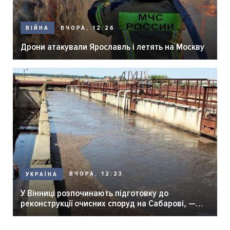
ВЧОРА, 12:26
ВІЙНА
Дрони атакували Ярославль і летять на Москву
ВЧОРА, 12:23
УКРАЇНА
У Вінниці розпочинають підготовку до
реконструкції очисних споруд на Сабарові, —
мер Вінниці.