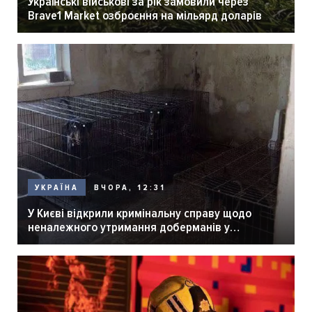
Українські військові за рік замовили через
Brave1 Market озброєння на мільярд доларів
ВЧОРА, 12:31
УКРАЇНА
У Києві відкрили кримінальну справу щодо
неналежного утримання доберманів у
розпліднику