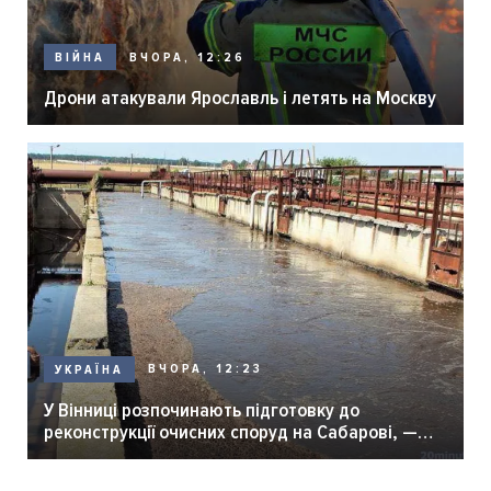
ВЧОРА, 12:26
ВІЙНА
Дрони атакували Ярославль і летять на Москву
ВЧОРА, 12:23
УКРАЇНА
У Вінниці розпочинають підготовку до
реконструкції очисних споруд на Сабарові, —
мер Вінниці.