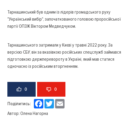
Тарнашинський був одним із лідерів громадського руху
"Український вибір", започаткованого головою проросійської
партії ОПЗЖ Віктором Медведчуком.
Тарнашинського затримали у Києві у травні 2022 року. За
версією СБУ, він за вказівкою російських спецслужб займався
підготовкою держперевороту в Україні, який мав статися
одночасно із російським вторгненням.
0
0
Facebook
Twitter
Email
Поділитись:
Автор:
Олена Нагорна