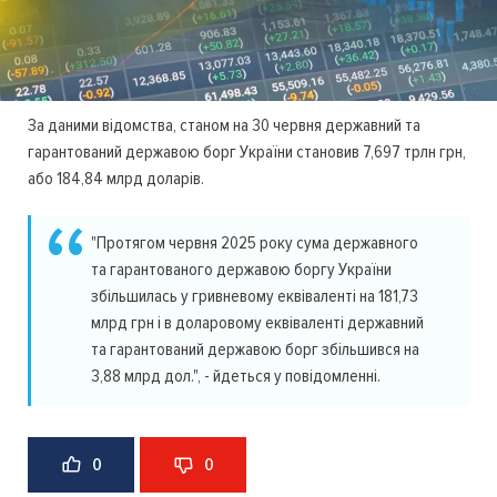
За даними відомства, станом на 30 червня державний та
гарантований державою борг України становив 7,697 трлн грн,
або 184,84 млрд доларів.
"Протягом червня 2025 року сума державного
та гарантованого державою боргу України
збільшилась у гривневому еквіваленті на 181,73
млрд грн і в доларовому еквіваленті державний
та гарантований державою борг збільшився на
3,88 млрд дол.", - йдеться у повідомленні.
0
0