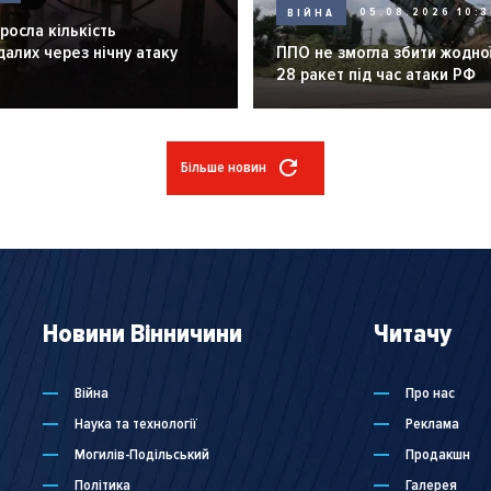
ВІЙНА
05.08.2026 10:3
зросла кількість
алих через нічну атаку
ППО не змогла збити жодної
28 ракет під час атаки РФ
Більше новин
Новини Вінничини
Читачу
Війна
Про нас
Наука та технології
Реклама
Могилів-Подільський
Продакшн
Політика
Галерея