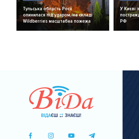
Тульська область Росії
У Києві 
опинилася під ударом, на складі
постражд
Wildberries масштабна пожежа
РФ
Розбивка
на
сторінки