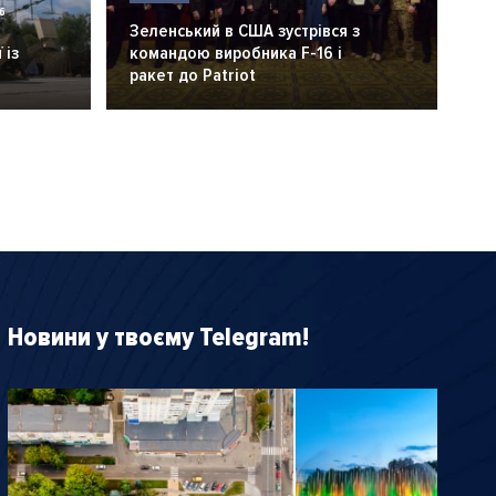
6
Зеленський в США зустрівся з
 із
командою виробника F-16 і
ракет до Patriot
Новини у твоєму Telegram!