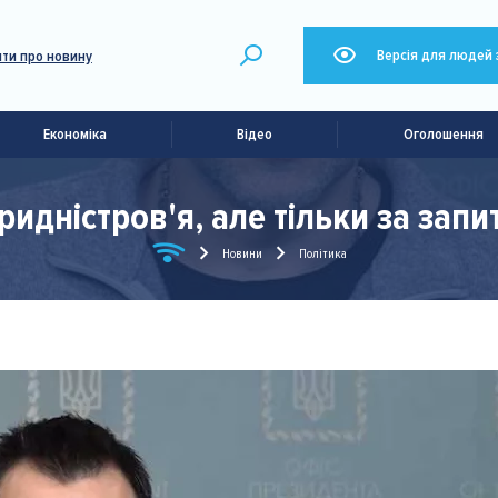
Версія для людей 
ти про новину
Економіка
Відео
Оголошення
ридністров'я, але тільки за зап
Новини
Політика