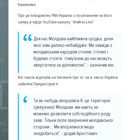
Кишинева.
Про це повідомляє РБК-Україна з посиланням на його
заяву в ефірі YouTube-каналу "Фейгін Live".
Для нас Молдова найближча сусідка, доля
якої нам далеко небайдуже. Ми завжди з
молдавським народом стояли, стоїмо і
будемо стояти, тому вони до нас можуть
звертатися за допомогою", - зазначив він.
Він також відповів на питання про те, чи в змозі Україна
зайняти Придністров'я.
Та як-небудь впоралися б, це територія
суверенної Молдови, ми навіть не
можемо дозволити собі подібного роду
заяв. Тільки після звернення молдавської
сторони ... Ми впораємося якщо
знадобиться", - додав Арестович.