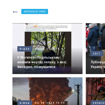
АКТУАЛЬНЕ ЗАРАЗ
ВІДЕО
05.08.2026 10:47
СВІТ
У Могилеві-Подільському
виявили мертву лелеку, з якої,
Лубінець
ймовірно, познущалися
Україну 
ВІЙНА
05.08.2026 10:39
УКРАЇ