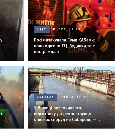
СВІТ
ВЧОРА, 12:29
ну
Росія атакувала Суми КАБами:
пошкоджено ТЦ, будинки та є
постраждалі
УКРАЇНА
ВЧОРА, 12:23
У Вінниці розпочинають
і
підготовку до реконструкції
очисних споруд на Сабарові, —
мер Вінниці.