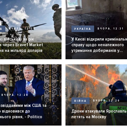
НА
ВЧОРА, 12:39
УКРАЇНА
ВЧОРА, 12:31
і військові за рік
У Києві відкрили криміналь
 через Brave1 Market
справу щодо неналежного
я на мільярд доларів
утримання доберманів у
розпліднику
ВЧОРА, 12:28
ВІЙНА
ВЧОРА, 12:26
озвідданими між США та
 відновився до
Дрони атакували Ярославль 
ього рівня, - Politico
летять на Москву