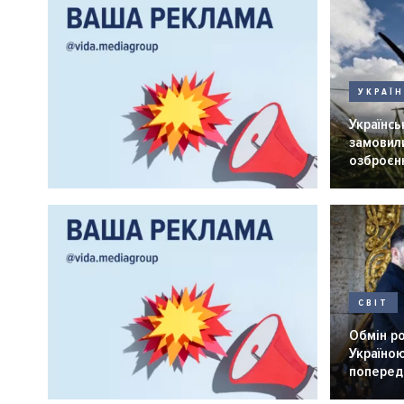
УКРАЇ
Українськ
замовили
озброєнн
СВІТ
Обмін р
Україною
попередн