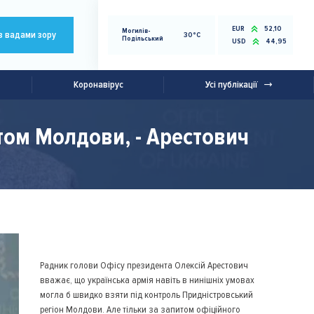
EUR
52,10
Могилів-
з вадами зору
30°C
Подільський
USD
44,95
Коронавірус
Усі публікації
итом Молдови, - Арестович
Радник голови Офісу президента Олексій Арестович
вважає, що українська армія навіть в нинішніх умовах
могла б швидко взяти під контроль Придністровський
регіон Молдови. Але тільки за запитом офіційного