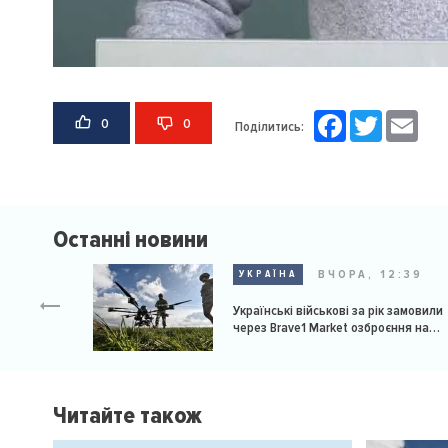
Facebook
Twitter
Email
0
0
Поділитись:
Останні новини
ВЧОРА, 12:39
УКРАЇНА
Українські військові за рік замовили
через Brave1 Market озброєння на
мільярд доларів
Читайте також