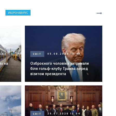
КОРОНАВІРУС
0:42
СВІТ
05.08.2026 10:41
их на
Озброєного чоловіка затримали
біля гольф-клубу Трампа перед
візитом президента
СВІТ
29.07.2026 10:04