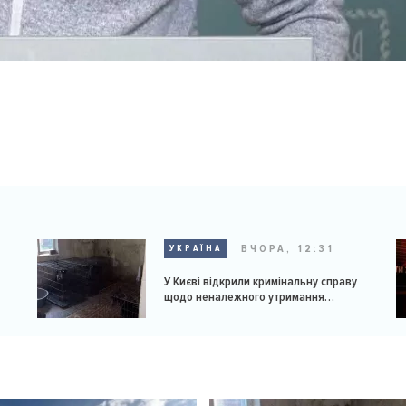
ВЧОРА, 12:31
УКРАЇНА
У Києві відкрили кримінальну справу
щодо неналежного утримання
доберманів у розпліднику