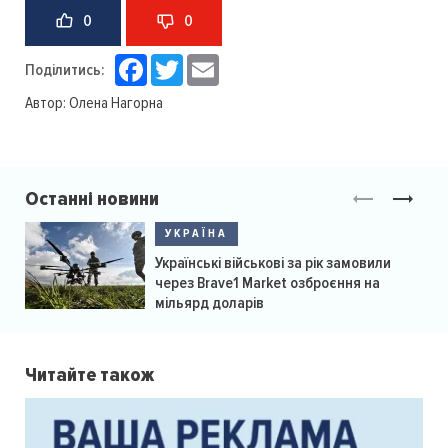
0
0
Facebook
Twitter
Email
Поділитись:
Автор:
Олена Нагорна
Останні новини
УКРАЇНА
Українські військові за рік замовили
через Brave1 Market озброєння на
мільярд доларів
Читайте також