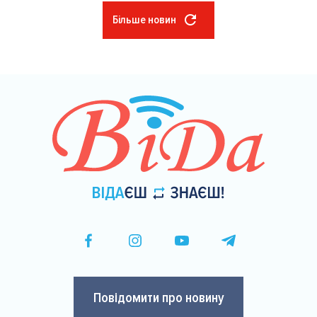
Більше новин
Розбивка
на
сторінки
Повідомити про новину