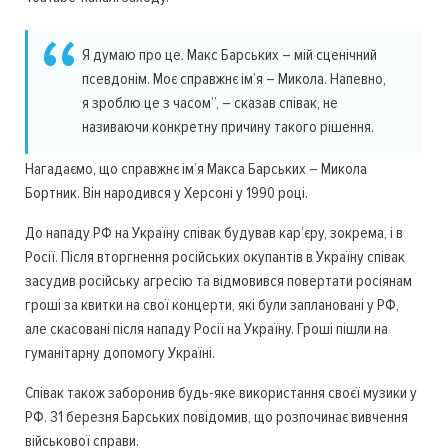
Я думаю про це. Макс Барських – мій сценічний
псевдонім. Моє справжнє ім’я – Микола. Напевно,
я зроблю це з часом”, – сказав співак, не
називаючи конкретну причину такого рішення.
Нагадаємо, що справжнє ім’я Макса Барських – Микола
Бортник. Він народився у Херсоні у 1990 році.
До нападу РФ на Україну співак будував кар’єру, зокрема, і в
Росії. Після вторгнення російських окупантів в Україну співак
засудив російську агресію та відмовився повертати росіянам
гроші за квитки на свої концерти, які були заплановані у РФ,
але скасовані після нападу Росії на Україну. Гроші пішли на
гуманітарну допомогу Україні.
Співак також заборонив будь-яке використання своєї музики у
РФ. 31 березня Барських повідомив, що розпочинає вивчення
військової справи.