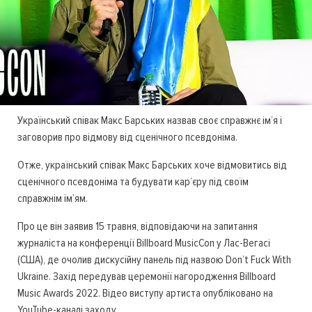
Український співак Макс Барських назвав своє справжнє ім’я і
заговорив про відмову від сценічного псевдоніма.
Отже, український співак Макс Барських хоче відмовитись від
сценічного псевдоніма та будувати кар’єру під своїм
справжнім ім’ям.
Про це він заявив 15 травня, відповідаючи на запитання
журналіста на конференції Billboard MusicCon у Лас-Вегасі
(США), де очолив дискусійну панель під назвою Don’t Fuck With
Ukraine. Захід передував церемонії нагородження Billboard
Music Awards 2022. Відео виступу артиста опубліковано на
YouTube-каналі заходу.