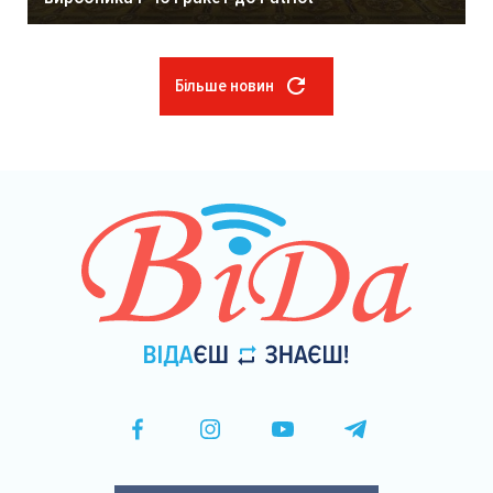
Більше новин
Розбивка
на
сторінки