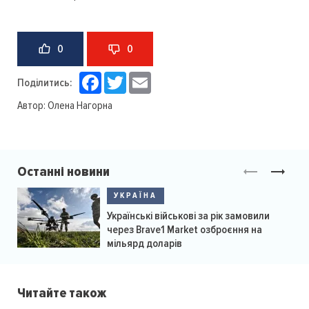
0
0
Facebook
Twitter
Email
Поділитись:
Автор:
Олена Нагорна
Останні новини
УКРАЇНА
Українські військові за рік замовили
через Brave1 Market озброєння на
мільярд доларів
Читайте також