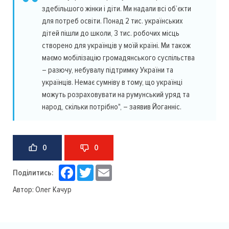
здебільшого жінки і діти. Ми надали всі об’єкти
для потреб освіти. Понад 2 тис. українських
дітей пішли до школи, 3 тис. робочих місць
створено для українців у моїй країні. Ми також
маємо мобілізацію громадянського суспільства
– разючу, небувалу підтримку України та
українців. Немає сумніву в тому, що українці
можуть розраховувати на румунський уряд та
народ, скільки потрібно", – заявив Йоганніс.
0
0
Facebook
Twitter
Email
Поділитись:
Автор:
Олег Качур