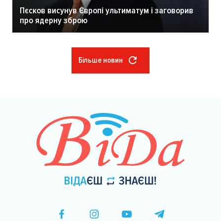
Пєсков висунув Європі ультиматум і заговорив
про ядерну зброю
Більше новин
Розбивка
на
сторінки