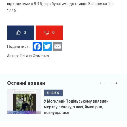
відходитиме о 9:46, і прибуватиме до станції Запоріжжя-2 о
12:48.
0
0
Facebook
Twitter
Email
Поділитись:
Автор:
Тетяна Фоменко
Останні новини
ВІДЕО
У Могилеві-Подільському виявили
мертву лелеку, з якої, ймовірно,
познущалися