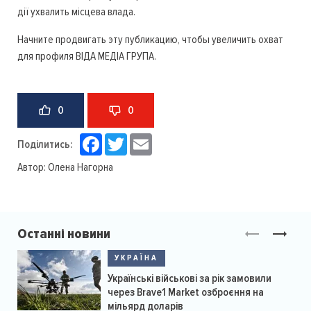
дії ухвалить місцева влада.
Начните продвигать эту публикацию, чтобы увеличить охват
для профиля ВІДА МЕДІА ГРУПА.
0
0
Facebook
Twitter
Email
Поділитись:
Автор:
Олена Нагорна
Останні новини
УКРАЇНА
Українські військові за рік замовили
через Brave1 Market озброєння на
мільярд доларів