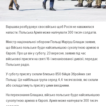
Варшава розбудовує своє військо щоб Росія не наважилася
напасти. Польська Армія може налічувати 300 тисяч солдатів.
Міністр національної оборони Польщі Маріуш Блащак заявив,
що Військо польське буде найсильнішою сухопутною армією в
Європі. Про це він у суботу, 23 вересня, заявив під час
військової присяги на святі 16-ї механізованої дивізії, передає
Польське радіо.
У суботу присягу склали близько 850 бійців Збройних сил
Польщі. Це найбільша група серед 4,4 тисячі воїнів, які склали
або складатимуть присягу цими вихідними.
На переконання Блащака, військо польське буде найсильнішою
сухопутною армією в Європі. Армія може налічувати 300 тисяч