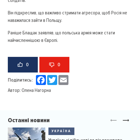
солдатів.
Він підкреслив, що важливо стримати агресора, щоб Росія не
наважилася зайти в Польщу.
Раніше Блащак заявляв, що польська армія може стати
найчисленнішою в Європі.
0
0
Facebook
Twitter
Email
Поділитись:
Автор:
Олена Нагорна
Останні новини
УКРАЇНА