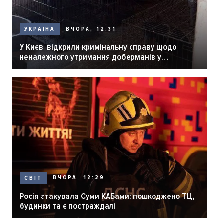
ВЧОРА, 12:31
УКРАЇНА
У Києві відкрили кримінальну справу щодо
неналежного утримання доберманів у
розпліднику
ВЧОРА, 12:29
СВІТ
Росія атакувала Суми КАБами: пошкоджено ТЦ,
будинки та є постраждалі