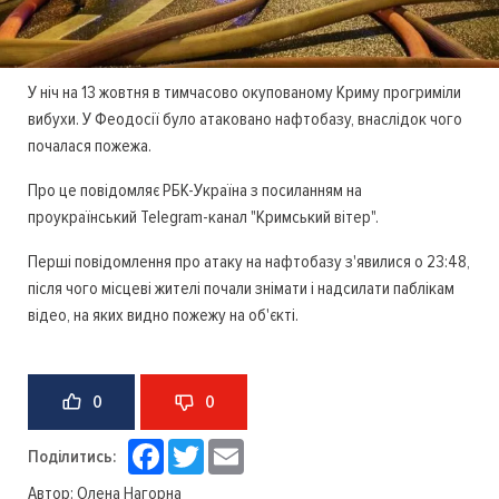
У ніч на 13 жовтня в тимчасово окупованому Криму прогриміли
вибухи. У Феодосії було атаковано нафтобазу, внаслідок чого
почалася пожежа.
Про це повідомляє РБК-Україна з посиланням на
проукраїнський Telegram-канал "Кримський вітер".
Перші повідомлення про атаку на нафтобазу з'явилися о 23:48,
після чого місцеві жителі почали знімати і надсилати паблікам
відео, на яких видно пожежу на об'єкті.
0
0
Facebook
Twitter
Email
Поділитись:
Автор:
Олена Нагорна