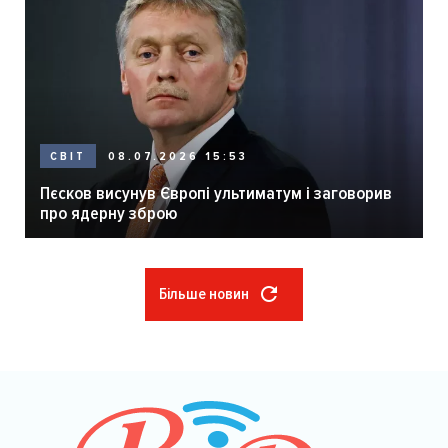
08.07.2026 15:53
СВІТ
Пєсков висунув Європі ультиматум і заговорив
про ядерну зброю
Більше новин
Розбивка
на
сторінки