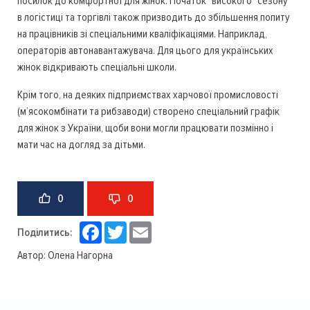
посилок до комфортної для жінок. Початок "високого" сезону
в логістиці та торгівлі також призводить до збільшення попиту
на працівників зі спеціальними кваліфікаціями. Наприклад,
операторів автонавантажувача. Для цього для українських
жінок відкривають спеціальні школи.
Крім того, на деяких підприємствах харчової промисловості
(м’ясокомбінати та рибзаводи) створено спеціальний графік
для жінок з України, щоби вони могли працювати позмінно і
мати час на догляд за дітьми.
0
0
Facebook
Twitter
Email
Поділитись:
Автор:
Олена Нагорна