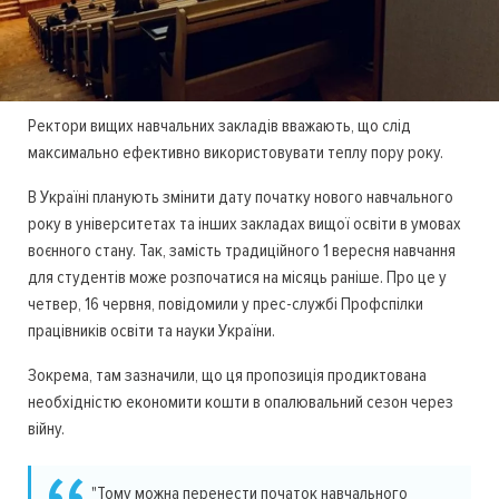
Ректори вищих навчальних закладів вважають, що слід
максимально ефективно використовувати теплу пору року.
В Україні планують змінити дату початку нового навчального
року в університетах та інших закладах вищої освіти в умовах
воєнного стану. Так, замість традиційного 1 вересня навчання
для студентів може розпочатися на місяць раніше. Про це у
четвер, 16 червня, повідомили у прес-службі Профспілки
працівників освіти та науки України.
Зокрема, там зазначили, що ця пропозиція продиктована
необхідністю економити кошти в опалювальний сезон через
війну.
"Тому можна перенести початок навчального