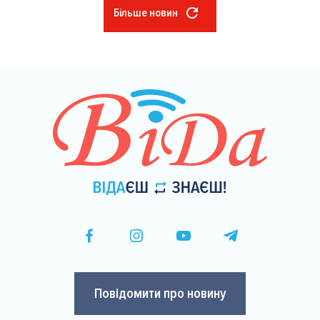
Більше новин
Розбивка
на
сторінки
Повідомити про новину