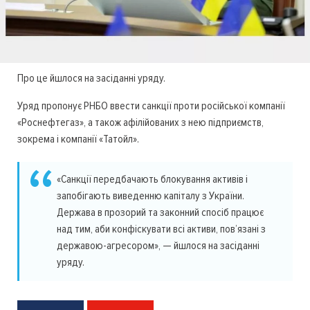
Про це йшлося на засіданні уряду.
Уряд пропонує РНБО ввести санкції проти російської компанії
«Роснефтегаз», а також афілійованих з нею підприємств,
зокрема і компанії «Татойл».
«Санкції передбачають блокування активів і
запобігають виведенню капіталу з України.
Держава в прозорий та законний спосіб працює
над тим, аби конфіскувати всі активи, пов’язані з
державою-агресором», — йшлося на засіданні
уряду.