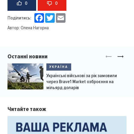
0
0
Facebook
Twitter
Email
Поділитись:
Автор:
Олена Нагорна
Останні новини
УКРАЇНА
Українські військові за рік замовили
через Brave1 Market озброєння на
мільярд доларів
Читайте також