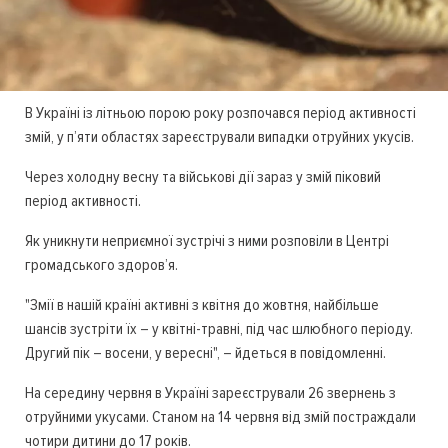
В Україні із літньою порою року розпочався період активності
змій, у п’яти областях зареєстрували випадки отруйних укусів.
Через холодну весну та військові дії зараз у змій піковий
період активності.
Як уникнути неприємної зустрічі з ними розповіли в Центрі
громадського здоров’я.
"Змії в нашій країні активні з квітня до жовтня, найбільше
шансів зустріти їх – у квітні-травні, під час шлюбного періоду.
Другий пік – восени, у вересні", – йдеться в повідомленні.
На середину червня в Україні зареєстрували 26 звернень з
отруйними укусами. Станом на 14 червня від змій постраждали
чотири дитини до 17 років.