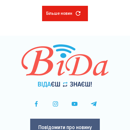
Більше новин
Розбивка
на
сторінки
Повідомити про новину