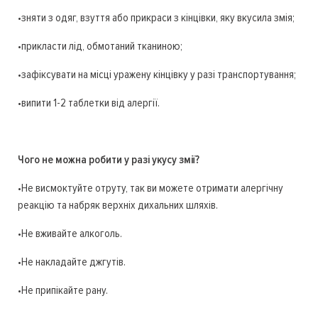
•зняти з одяг, взуття або прикраси з кінцівки, яку вкусила змія;
•прикласти лід, обмотаний тканиною;
•зафіксувати на місці уражену кінцівку у разі транспортування;
•випити 1-2 таблетки від алергії.
Чого не можна робити у разі укусу змії?
•Не висмоктуйте отруту, так ви можете отримати алергічну
реакцію та набряк верхніх дихальних шляхів.
•Не вживайте алкоголь.
•Не накладайте джгутів.
•Не припікайте рану.