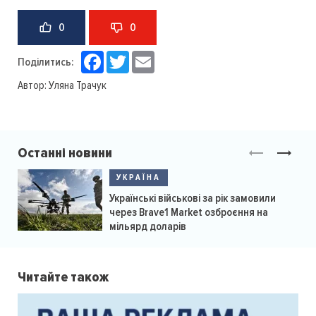
0
0
Facebook
Twitter
Email
Поділитись:
Автор:
Уляна Трачук
Останні новини
УКРАЇНА
Українські військові за рік замовили
через Brave1 Market озброєння на
мільярд доларів
Читайте також