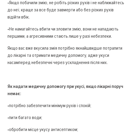
•Якщо побачили змію, не робіть різких рухів і не наближайтесь
до неї, краще за все буде завмерти або без різких рухів
відійти вбік.
•Не намагайтесь вбити чи зловити змію, вони не нападають
першими, а агресивними стають лише у разі небезпеки.
Якщо вас вже вкусила змія потрібно якнайшвидше потрапити
до лікарні та отримати медичну допомогу, адже укуси
насамперед небезпечні через ускладнення після них.
Як надати медичну допомогу при укусі, якщо лікарні поруч
немає:
•потрібно забезпечити мінімум рухів і спокій;
•пити багато води;
•обробити місце укусу антисептиком;