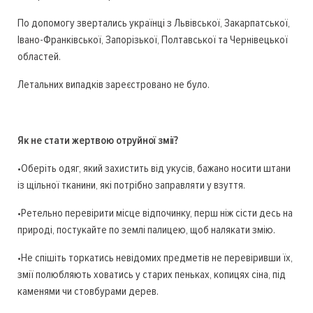
По допомогу звертались українці з Львівської, Закарпатської,
Івано-Франківської, Запорізької, Полтавської та Чернівецької
областей.
Летальних випадків зареєстровано не було.
Як не стати жертвою отруйної змії?
•Оберіть одяг, який захистить від укусів, бажано носити штани
із щільної тканини, які потрібно заправляти у взуття.
•Ретельно перевірити місце відпочинку, перш ніж сісти десь на
природі, постукайте по землі палицею, щоб налякати змію.
•Не спішіть торкатись невідомих предметів не перевіривши їх,
змії полюбляють ховатись у старих пеньках, копицях сіна, під
каменями чи стовбурами дерев.