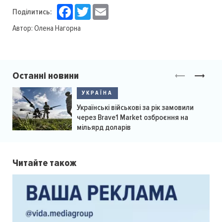
Facebook
Twitter
Email
Поділитись:
Автор:
Олена Нагорна
Останні новини
УКРАЇНА
Українські військові за рік замовили
через Brave1 Market озброєння на
мільярд доларів
Читайте також