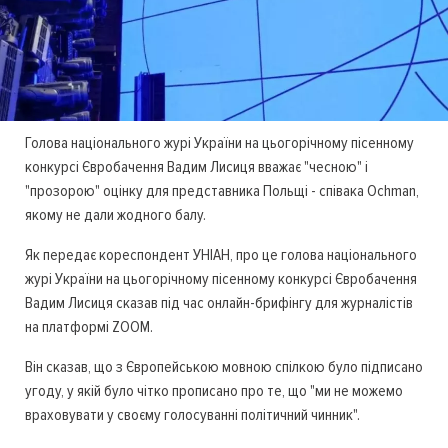
Голова національного журі України на цьогорічному пісенному
конкурсі Євробачення Вадим Лисиця вважає "чесною" і
"прозорою" оцінку для представника Польщі - співака Ochman,
якому не дали жодного балу.
Як передає кореспондент УНІАН, про це голова національного
журі України на цьогорічному пісенному конкурсі Євробачення
Вадим Лисиця сказав під час онлайн-брифінгу для журналістів
на платформі ZOOM.
Він сказав, що з Європейською мовною спілкою було підписано
угоду, у якій було чітко прописано про те, що "ми не можемо
враховувати у своєму голосуванні політичний чинник".