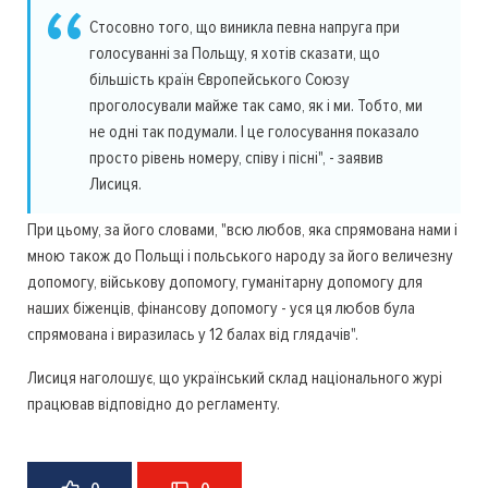
Стосовно того, що виникла певна напруга при
голосуванні за Польщу, я хотів сказати, що
більшість країн Європейського Союзу
проголосували майже так само, як і ми. Тобто, ми
не одні так подумали. І це голосування показало
просто рівень номеру, співу і пісні", - заявив
Лисиця.
При цьому, за його словами, "всю любов, яка спрямована нами і
мною також до Польщі і польського народу за його величезну
допомогу, військову допомогу, гуманітарну допомогу для
наших біженців, фінансову допомогу - уся ця любов була
спрямована і виразилась у 12 балах від глядачів".
Лисиця наголошує, що український склад національного журі
працював відповідно до регламенту.