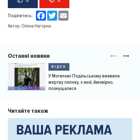
0
0
Facebook
Twitter
Email
Поділитись:
Автор:
Олена Нагорна
Останні новини
ВІДЕО
У Могилеві-Подільському виявили
мертву лелеку, з якої, ймовірно,
познущалися
Читайте також