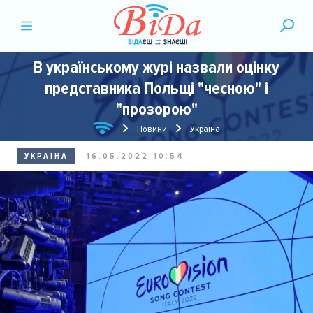
В українському журі назвали оцінку
представника Польщі "чесною" і
"прозорою"
Новини
Україна
УКРАЇНА
16.05.2022 10:54