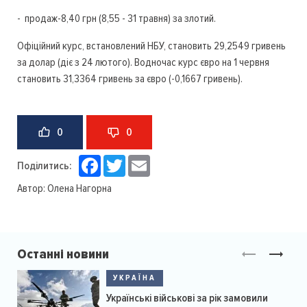
- продаж-8,40 грн (8,55 - 31 травня) за злотий.
Офіційний курс, встановлений НБУ, становить 29,2549 гривень
за долар (діє з 24 лютого). Водночас курс євро на 1 червня
становить 31,3364 гривень за євро (-0,1667 гривень).
0
0
Facebook
Twitter
Email
Поділитись:
Автор:
Олена Нагорна
Останні новини
УКРАЇНА
Українські військові за рік замовили