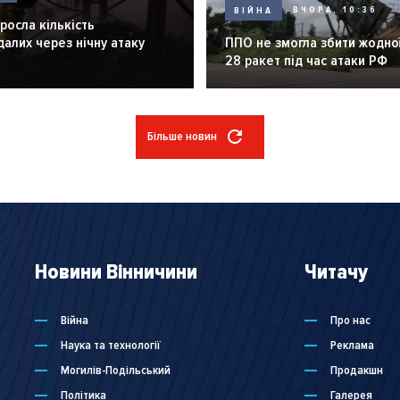
ВІЙНА
ВЧОРА, 10:36
зросла кількість
алих через нічну атаку
ППО не змогла збити жодної
28 ракет під час атаки РФ
Більше новин
Новини Вінничини
Читачу
Війна
Про нас
Наука та технології
Реклама
Могилів-Подільський
Продакшн
Політика
Галерея