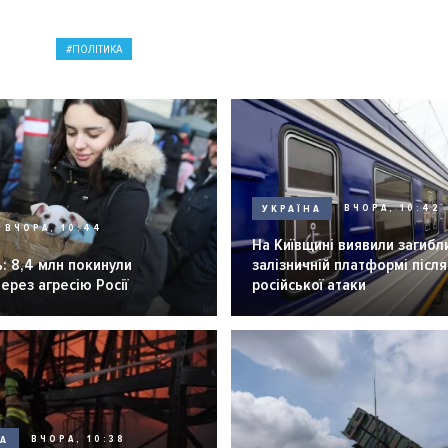
ПОЛІТИКА
УКРАЇНА
ВЧОРА, 10:42
ВЧОРА, 10:44
На Київщині виявили загибл
: 8,4 млн покинули
залізничній платформі після
через агресію Росії
російської атаки
НА
ВЧОРА, 10:38