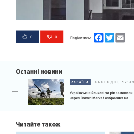
Facebook
Twitter
Email
0
0
Поділитись:
Останні новини
СЬОГОДНІ, 12:3
УКРАЇНА
Українські військові за рік замовили
через Brave1 Market озброєння на
мільярд доларів
Читайте також