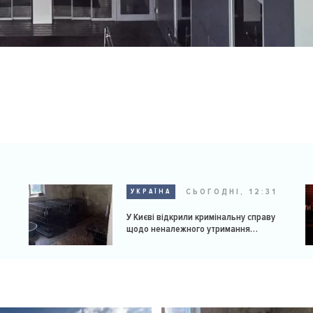
9
СЬОГОДНІ, 12:31
УКРАЇНА
У Києві відкрили кримінальну справу
щодо неналежного утримання
доберманів у розпліднику