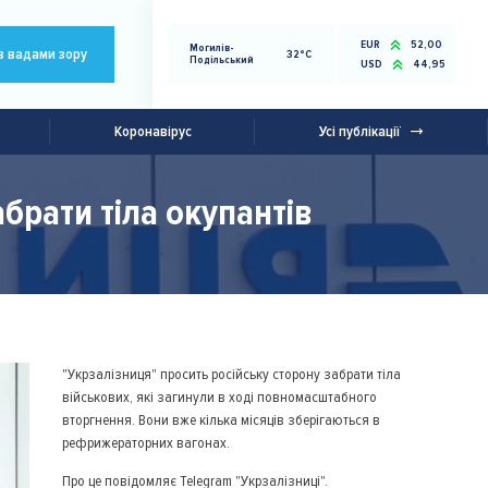
EUR
52,00
Могилів-
з вадами зору
32°C
Подільський
USD
44,95
Коронавірус
Усі публікації
брати тіла окупантів
"Укрзалізниця" просить російську сторону забрати тіла
військових, які загинули в ході повномасштабного
вторгнення. Вони вже кілька місяців зберігаються в
рефрижераторних вагонах.
Про це повідомляє Telegram "Укрзалізниці".