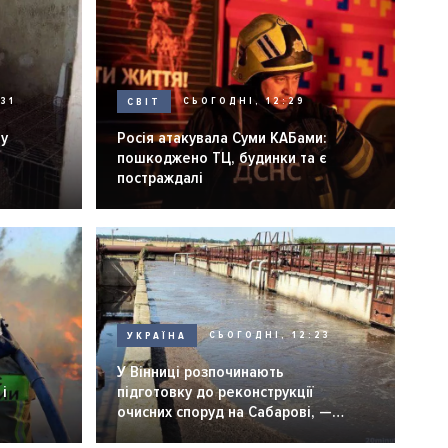
31
СВІТ
СЬОГОДНІ, 12:29
ну
Росія атакувала Суми КАБами:
пошкоджено ТЦ, будинки та є
постраждалі
УКРАЇНА
СЬОГОДНІ, 12:23
6
У Вінниці розпочинають
і
підготовку до реконструкції
очисних споруд на Сабарові, —
мер Вінниці.