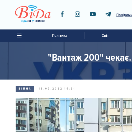
Повідоми
Політика
Світ
"Вантаж 200" чекає.
ВІЙНА
19.05.2022 14:31