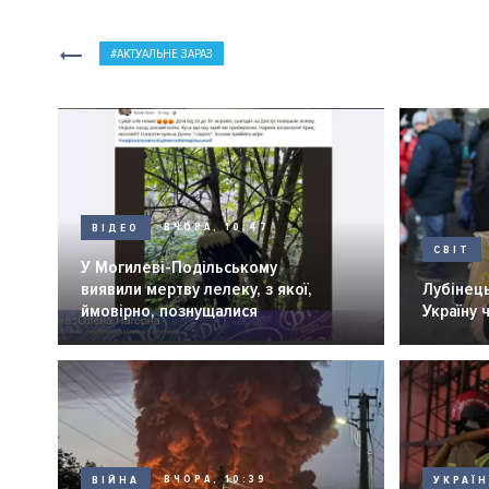
АКТУАЛЬНЕ ЗАРАЗ
ВІДЕО
ВЧОРА, 10:47
СВІТ
У Могилеві-Подільському
виявили мертву лелеку, з якої,
Лубінець
ймовірно, познущалися
Україну 
ВІЙНА
ВЧОРА, 10:39
УКРАЇ