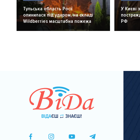
Тульська область Росії
У Києві 
опинилася під ударом, на складі
постражд
Wildberries масштабна пожежа
РФ
Розбивка
на
сторінки