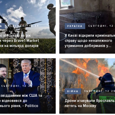
НА
СЬОГОДНІ, 12:39
УКРАЇНА
СЬОГОДНІ, 12:
і військові за рік
У Києві відкрили криміналь
 через Brave1 Market
справу щодо неналежного
я на мільярд доларів
утримання доберманів у
розпліднику
СЬОГОДНІ, 12:28
ВІЙНА
СЬОГОДНІ, 12:2
озвідданими між США та
 відновився до
Дрони атакували Ярославль 
ього рівня, - Politico
летять на Москву