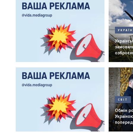
УКРАЇ
Українськ
замовили
озброєнн
СВІТ
Обмін р
Україною
попередн