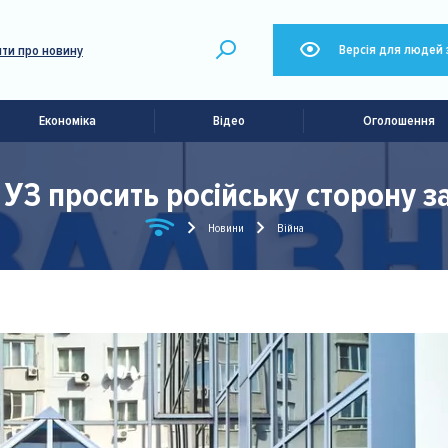
Версія для людей 
ти про новину
Економіка
Відео
Оголошення
 УЗ просить російську сторону за
Новини
Війна