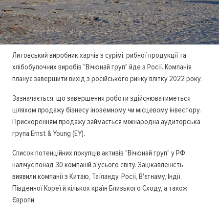
Литовський виробник харчів з сурімі, рибної продукції та
хлібобулочних виробів "Вічюнай груп" йде з Росії. Компанія
планує завершити вихід з російського ринку влітку 2022 року.
Зазначається, що завершення роботи здійснюватиметься
шляхом продажу бізнесу іноземному чи місцевому інвестору.
Прискоренням продажу займається міжнародна аудиторська
група Ernst & Young (EY).
Список потенційних покупців активів "Вічюнай груп" у РФ
налічує понад 30 компаній з усього світу. Зацікавленість
виявили компанії з Китаю, Таїланду, Росії, В'єтнаму, Індії,
Південної Кореї й кількох країн Близького Сходу, а також
Європи.