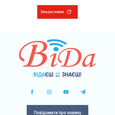
Більше новин
Розбивка
на
сторінки
Повідомити про новину