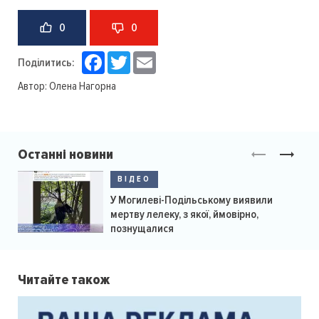
0
0
Facebook
Twitter
Email
Поділитись:
Автор:
Олена Нагорна
Останні новини
ВІДЕО
У Могилеві-Подільському виявили
мертву лелеку, з якої, ймовірно,
познущалися
Читайте також