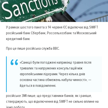
У рамках шостого пакета з 14 червня ЄС відключає від SWIFT
російський банк Сбербанк, Россельхозбанк та Московський
кредитний банк
Про це пише російська служба BBC.
«Санкції були погоджені наприкінці травня після
тривалих та напружених консультацій між
європейськими лідерами. Через кілька днів
основна частина обмежень набула чинності», —
йдеться в повідомленні.
російське ЗМІ пише, що представники банків, як і раніше,
стверджують, що відключення від SWIFT не сильно вплине на
їхню роботу.