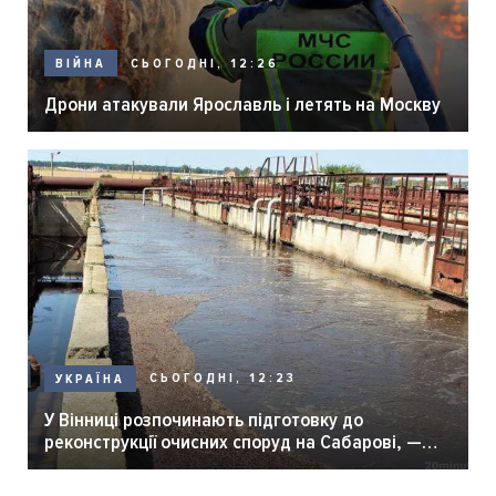
СЬОГОДНІ, 12:26
ВІЙНА
Дрони атакували Ярославль і летять на Москву
СЬОГОДНІ, 12:23
УКРАЇНА
У Вінниці розпочинають підготовку до
реконструкції очисних споруд на Сабарові, —
мер Вінниці.